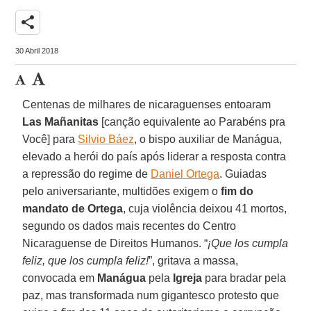
share
30 Abril 2018
Centenas de milhares de nicaraguenses entoaram
Las Mañanitas
[canção equivalente ao Parabéns pra
Você] para
Silvio Báez
, o bispo auxiliar de Manágua,
elevado a herói do país após liderar a resposta contra
a repressão do regime de
Daniel Ortega
. Guiadas
pelo aniversariante, multidões exigem o
fim do
mandato de Ortega
, cuja violência deixou 41 mortos,
segundo os dados mais recentes do Centro
Nicaraguense de Direitos Humanos. “
¡Que los cumpla
feliz, que los cumpla feliz!
”, gritava a massa,
convocada em
Manágua
pela
Igreja
para bradar pela
paz, mas transformada num gigantesco protesto que