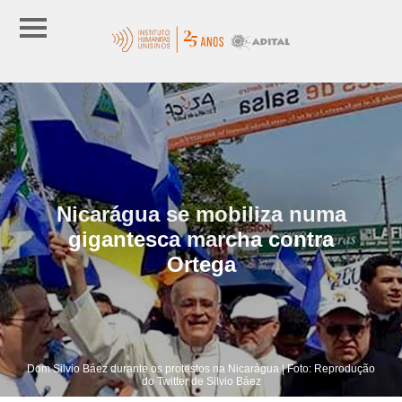
Nicarágua se mobiliza numa
gigantesca marcha contra
Ortega
Dom Silvio Báez durante os protestos na Nicarágua | Foto: Reprodução
do Twitter de Silvio Báez