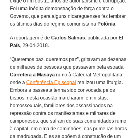
exige o fim dos 11 anos de autoritarismo e corrupção.
Foi uma inédita demonstração de força contra o
Governo, que para alguns nicaraguenses faz lembrar
os últimos dias do regime comunista na
Polônia
.
A reportagem é de
Carlos Salinas
, publicada por
El
País
, 29-04-2018.
“Queremos paz, queremos paz”, gritavam as dezenas
de milhares de pessoas que passavam pela estrada
Carretera a Masaya
rumo à Catedral Metropolitana,
onde a
Conferência Episcopal
realizou uma liturgia.
Embora a passeata tenha sido convocada pelos
bispos, nesta ocasião marcharam feministas,
homossexuais, familiares dos assassinados na
repressão contra os manifestantes e milhares de
camponeses, que saíram de suas comunidades rumo
à capital, em cima de caminhões, nas primeiras horas
da madrugada. Eles se opõem à construção de um