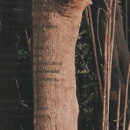
Cauaburis e Afluentes
imeira startup de turismo
a Neblina. O Plano foi
i) no ano passado, e agora
parceria com a
Funai
, o
de Meio Ambiente e
nde-se incorporar a iniciativa
lina
e ao
Plano de Gestão
iretrizes que possibilitam a
coturismo
de base
 a economia dos povos
, bem como estimula a