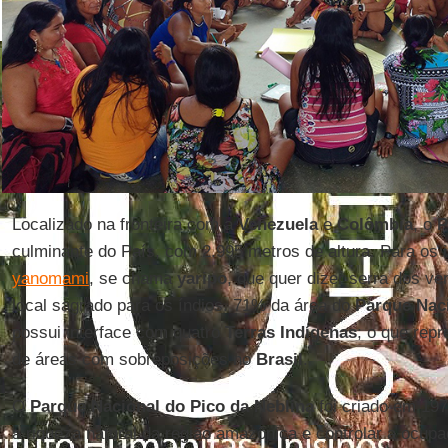
Localizado na fronteira com a
Venezuela
e
Colômbia
, o
P
culminante do País, com 2.995 metros de altura. Para os
yanomami
, se chama
yaripo
, que quer dizer serra dos v
local sagrado para os índios. 71% da área do
Parque Naci
possui interface com quatro
Terras Indígenas
; o que rep
de áreas com sobreposições no
Brasil
.
O
Parque Nacional do Pico da Neblina
foi criado em 197
a riqueza natural da região amazônica e controlar a ocup