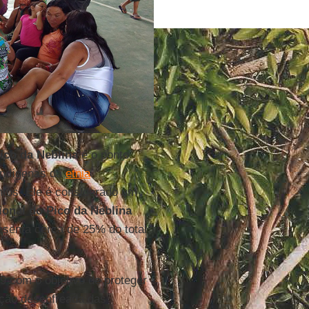
ico da Neblina
é o ponto
 indígenas da
etnia
entos. Ele é considerado um
onal do Pico da Neblina
resenta cerca de 25% do total
9 com o objetivo de proteger
ação desenfreada das