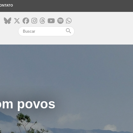
ONTATO
search
om povos