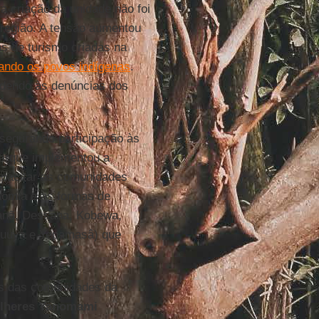
 a criação da unidade não foi
região. A tensão aumentou
as de turismo criadas na
ando os povos indígenas
.
ndendo às denúncias dos
ssegurando participação às
parque implementou a
capacitar as comunidades
onomia e as formas de
anã, Dessana, Kobewa,
puuya e Yepamasâ) que
os das comunidades da
ulheres Yanomami