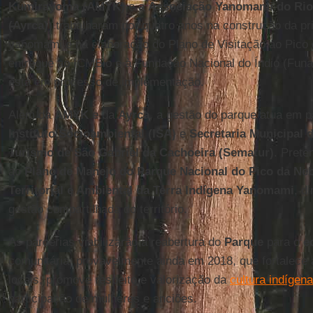
Kumirayoma (AMYK)
e a
Associação Yanomami do Rio 
(Ayrca)
) trabalharam por quatro anos na construção da pr
yanomami e na elaboração do Plano de Visitação ao Pico d
entregue ao ICMBio e à Fundação Nacional do Índio (Funa
está em processo de implementação.
Além da
AMYK
e da
Ayrca
, a gestão do parque atua em 
Instituto Socioambiental (ISA)
e
Secretaria Municipal 
Turismo de São Gabriel da Cachoeira (Sematur)
. Prete
ao
Plano de Manejo do Parque Nacional do Pico da Neb
Territorial e Ambiental da Terra Indígena Yanomami
, d
gestão compartilhada do território.
As parcerias viabilizarão a reabertura do
Parque
para o
e
comunitária, provavelmente ainda em 2018, que fortalece
locais, promove respeito e valorização da
cultura indígena
participação de mulheres e anciões.