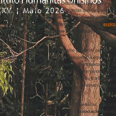
fronteiras no norte do país. O problema foi que, na época,
negociada com as populações indígenas que habitavam a 
quando a visitação na área se popularizou: muitas agênci
época operavam de forma desordenada e invasiva,
explor
Por isso, a visitação no
Parque
foi fechada em 2002, ate
índios.
Em 2012, o
ICMBio
criou o conselho gestor do parque, a
representações indígenas. No ano seguinte, a equipe do 
Câmara Temática do Ecoturismo
, com a finalidade de 
locais e reativar o turismo na unidade, observando a aut
organização próprias das
13 etnias
(Baniwa, Baré, Carap
Kuripaco, Tukano, Tuyuca, Werekena , Yanomami, Pirata
habitam a região, em
4 TIs
demarcadas.
A partir deste momento, lideranças comunitárias, membr
região e as duas associações locais (
Associação das M