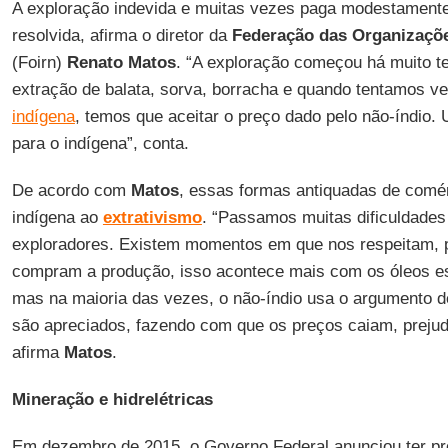
A exploração indevida e muitas vezes paga modestamente
resolvida, afirma o diretor da
Federação das Organizaçõe
(Foirn)
Renato Matos
. “A exploração começou há muito 
extração de balata, sorva, borracha e quando tentamos ve
indígena
, temos que aceitar o preço dado pelo não-índio.
para o indígena”, conta.
De acordo com
Matos
, essas formas antiquadas de comér
indígena ao
extrativismo
. “Passamos muitas dificuldade
exploradores. Existem momentos em que nos respeitam, 
compram a produção, isso acontece mais com os óleos es
mas na maioria das vezes, o não-índio usa o argumento 
são apreciados, fazendo com que os preços caiam, prejud
afirma
Matos
.
Mineração e hidrelétricas
Em dezembro de 2015, o Governo Federal anunciou ter pr