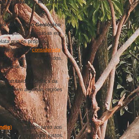
ica Estadual do Morro dos
ais do Serviço Geológico
ealização de pesquisas em
lata que os próprios
a prática ser
considerada
ndígenas estão envolvidos,
mineral”, afirma.
e atribuído à prática da
oraima, em algumas regiões
ndio
)
tem atuado junto aos
zar e exigir preços justos.