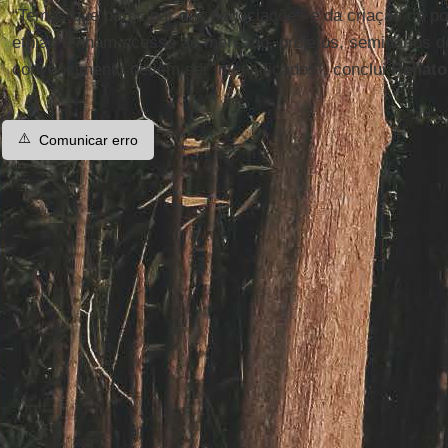
“Temos que participar das negociações e da criação de pol
etnias tenham acesso ao mercado, projetos, seminários d
convencimento devem ser intensificados”, conclui
Renato
⚠️
Comunicar erro