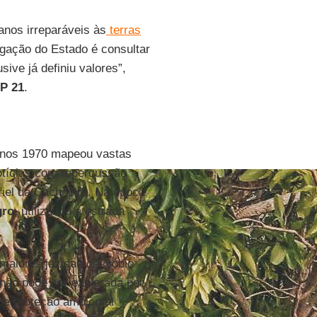
nos irreparáveis às
terras
gação do Estado é consultar
sive já definiu valores”,
P 21
.
nos 1970 mapeou vastas
notícias com repercussão
el da Cachoeira. Na época
gro
, utilizando a estrada
aiores jazidas de nióbio
 não pode ser explorada por
 de proteção ambiental