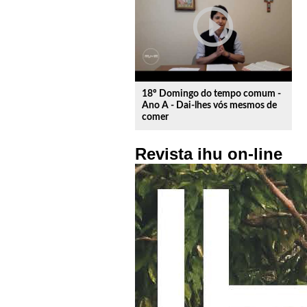
play_circle_outline
18º Domingo do tempo comum -
Ano A - Dai-lhes vós mesmos de
comer
Revista ihu on-line