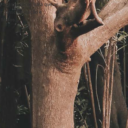
íticas públicas para que as
e conscientização e
 Matos
.