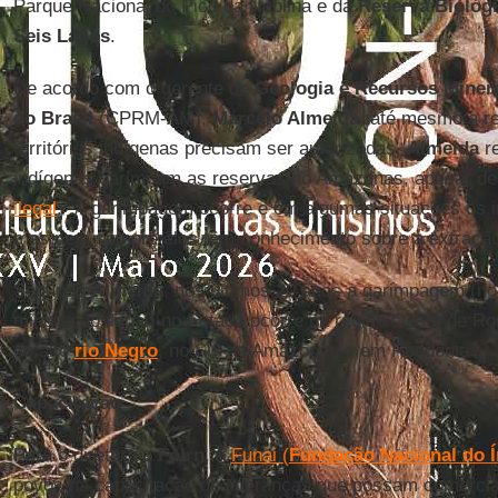
Parque Nacional do Pico da Neblina e da
Reserva Biológ
Seis Lagos
.
De acordo com o gerente de
Geologia e Recursos Miner
do Brasil
(CPRM-AM),
Marcelo Almeida
, até mesmo a r
territórios indígenas precisam ser autorizadas.
Almeida
re
indígenas garimpam as reservas no Amazonas, apesar de 
ilegal
. “A garimpagem ocorre e em algumas situações os i
mas nem sempre eles têm conhecimento sobre a extração 
Segundo
Almeida
, nos últimos 20 anos a garimpagem (nom
mineração ilegal) no Estado ocorre na região Oeste de R
do alto
rio Negro
, no Sul do Amazonas e em Rondônia.
Capacitação
Para o diretor da
Foirn
, a
Funai (
Fundação Nacional do Í
povos na capacitação de lideranças que possam comerciali