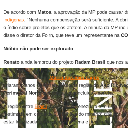
De acordo com
Matos
, a aprovação da MP pode causar da
indígenas
. “Nenhuma compensação será suficiente. A obri
o índio sobre projetos que os afetem. A minuta da MP inclu
disse o diretor da Foirn, que teve um representante na
CO
Nióbio não pode ser explorado
Renato
ainda lembrou do projeto
Radam Brasil
que nos a
extensões de terra via radar e satélite. “O projeto gerou 
internacional sobre o
Morro dos Seis Lagos
em São Gabri
criaram planos de extrair nióbio da região do
Alto Rio Ne
Perimetral Norte
que nunca foi concluída”, conclui.
A região entre
Brasil
, Colômbia e Venezuela tem uma das m
(estimada em cerca de 2,9 bilhões do minério) que por lei
estar localizada em território indígena e dentro das áreas