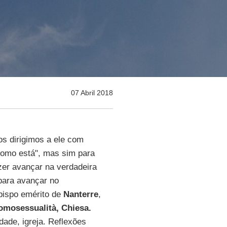
07 Abril 2018
s dirigimos a ele com
como está", mas sim para
zer avançar na verdadeira
para avançar no
 bispo emérito de
Nanterre
,
omosessualità, Chiesa.
ade, igreja. Reflexões