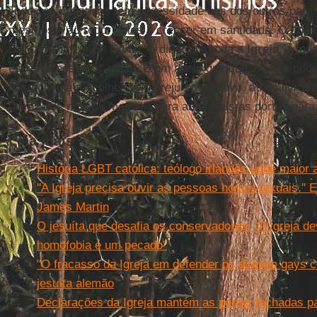
Todos os batizados têm necessidade uns dos outros para
mesmos e ao redor deles e crescer em santidade. O ape
do “
Devenir Un En Christ
” é dirigido a toda a
Igreja
, a to
especial aos seus guias. É um apelo que questiona e pode
nos convida a acolher sem prejuízos e ouvir, a nos livrarm
talvez dos nossos medos!) para abrir mais as portas para 
Leia mais
História LGBT católica: teólogo irlandês pede maior
''A Igreja precisa ouvir as pessoas homossexuais.'' E
James Martin
O jesuíta que desafia os conservadores: “A Igreja de
homofobia é um pecado”
"O fracasso da Igreja em defender os direitos gays c
jesuíta alemão
Declarações da Igreja mantém as portas fechadas p