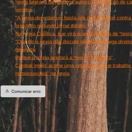
Igreja luterana da Noruega autoriza celebração de
templos
“A Igreja deve dar um basta aos preconceitos contra
brasileiro segundo jornal italiano
Na Igreja Católica, que virá quando se trata de “teor
"Quando a igreja não discute gênero, ela nega direit
feminista
Porque a Igreja aceitará a “teoria do gênero”
Cardeal inglês acolhe uma organização que trabalha 
homossexuais” na Igreja
⚠️
Comunicar erro