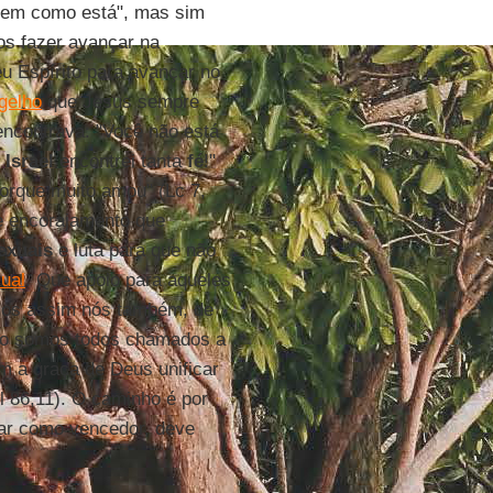
 bem como está", mas sim
os fazer avançar na
u Espírito para avançar no
gelho
que Jesus sempre
encontrava: "Você não está
m
Israel
encontrei tanta
fé
!"
porque muito amou" (Lc 7,
 encorajamento que
exuais
e luta para que não
ual
. Que apoio para aqueles
omos assim nós também, de
Não somos todos chamados a
 a graça de Deus unificar
 86,11). O caminho é por
trar como vencedor, deve