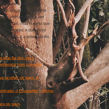
 combater o mal em si
lo que lançam os membros
das as comunidades e em
 perturbar, mas é certo que
os da rigidez e dureza (e
a verdade e a misericórdia.
 aceitação dos gays
ntrevista com o jesuíta
ve acolher os gays. A
ontradiz o Evangelho", afirma
ara os gays