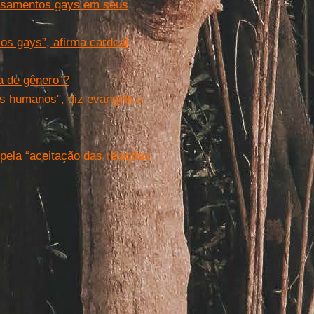
 casamentos gays em seus
 os gays”, afirma cardeal
ia de gênero”?
os humanos", diz evangélica
pela “aceitação das relações