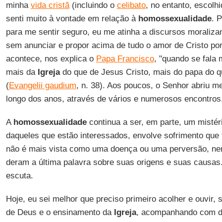
minha
vida cristã
(incluindo o
celibato
, no entanto, escolh
senti muito à vontade em relação à
homossexualidade
. 
para me sentir seguro, eu me atinha a discursos moraliz
sem anunciar e propor acima de tudo o amor de Cristo po
acontece, nos explica o
Papa Francisco
, "quando se fala 
mais da
Igreja
do que de Jesus Cristo, mais do papa do q
(
Evangelii gaudium
, n. 38). Aos poucos, o Senhor abriu m
longo dos anos, através de vários e numerosos encontros
A
homossexualidade
continua a ser, em parte, um mistéri
daqueles que estão interessados, envolve sofrimento que 
não é mais vista como uma doença ou uma perversão, n
deram a última palavra sobre suas origens e suas causas
escuta.
Hoje, eu sei melhor que preciso primeiro acolher e ouvir,
de Deus e o ensinamento da
Igreja
, acompanhando com d