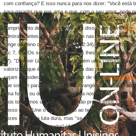
com confiança? E isso nunca para nos dizer: "Você está
para garantir que nos ama e que, com o seu amor, pode n
verdadeira vida e transformar-nos, ajudando-nos com o se
cumprimento de sua vontade. Além disso, vemos no
Evan
admirava antes o que havia de bom nas pessoas que ele 
longe do reino de Deus" (Marcos 12:34); "Nem mesmo e
(Lc 7, 9); "Os seus muitos pecados lhes são perdoados, 
47). "
Devenir Un En Christ
" é também uma comunidade de
valoriza o que é belo e bom na vida das pessoas
homoss
sejam consideradas apenas a partir de sua
orientação sex
que sofrem para chegar ao ideal evangélico! Mas não s
uma forma ou de outra, no curso da nossa vida cristã? 
"nos tornarmos um em Cristo"? Não procuramos todos com
nosso ser? "Une o meu coração ao temor do teu nome" (Sl
vezes difícil e a luta dura, mas “se a morte não te encon
encontrar-te como lutador" (Agostinho, Discursos 22.8).