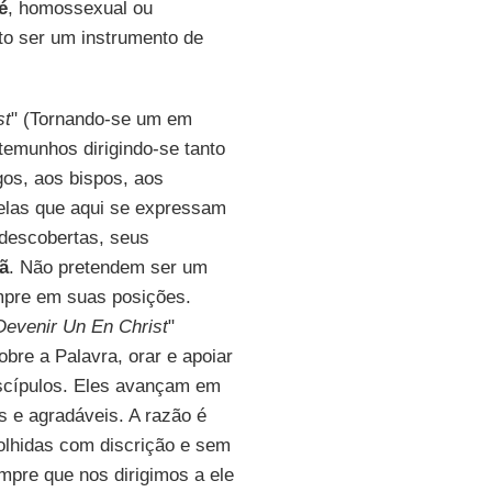
é
, homossexual ou
to ser um instrumento de
st
" (Tornando-se um em
temunhos dirigindo-se tanto
gos, aos bispos, aos
uelas que aqui se expressam
descobertas, seus
tã
. Não pretendem ser um
mpre em suas posições.
Devenir Un En Christ
"
bre a Palavra, orar e apoiar
iscípulos. Eles avançam em
s e agradáveis. A razão é
olhidas com discrição e sem
pre que nos dirigimos a ele