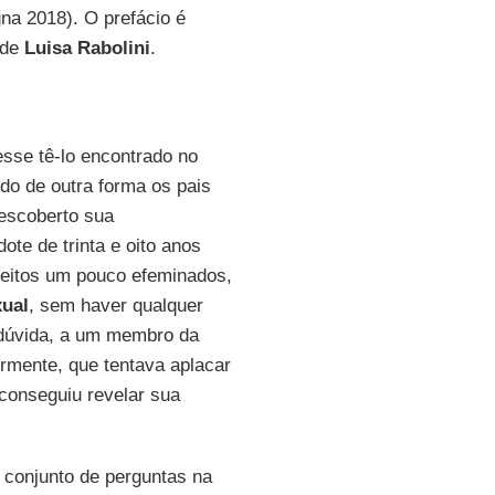
na 2018). O prefácio é
 de
Luisa Rabolini
.
sse tê-lo encontrado no
ido de outra forma os pais
descoberto sua
ote de trinta e oito anos
jeitos um pouco efeminados,
ual
, sem haver qualquer
 dúvida, a um membro da
ormente, que tentava aplacar
conseguiu revelar sua
 conjunto de perguntas na