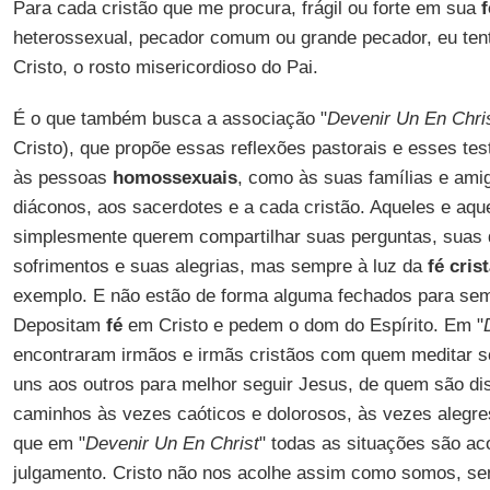
Para cada cristão que me procura, frágil ou forte em sua
f
heterossexual, pecador comum ou grande pecador, eu ten
Cristo, o rosto misericordioso do Pai.
É o que também busca a associação "
Devenir Un En Chri
Cristo), que propõe essas reflexões pastorais e esses tes
às pessoas
homossexuais
, como às suas famílias e ami
diáconos, aos sacerdotes e a cada cristão. Aqueles e aq
simplesmente querem compartilhar suas perguntas, suas 
sofrimentos e suas alegrias, mas sempre à luz da
fé cris
exemplo. E não estão de forma alguma fechados para se
Depositam
fé
em Cristo e pedem o dom do Espírito. Em "
encontraram irmãos e irmãs cristãos com quem meditar so
uns aos outros para melhor seguir Jesus, de quem são d
caminhos às vezes caóticos e dolorosos, às vezes alegre
que em "
Devenir Un En Christ
" todas as situações são ac
julgamento. Cristo não nos acolhe assim como somos, sem