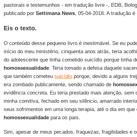
pastorais e testemunhos - em tradução livre -, EDB, Bolog
publicado por
Settimana News
, 05-04-2018. A tradução é
Eis o texto.
O conteúdo desse pequeno livro é inestimável. Se eu pude
início do meu ministério, cinquenta anos atrás, teria acolh
do adolescente que tinha cometido suicídio porque tinha 
homossexualidade
. Teria tomado a defesa daquele sacerd
que também cometeu
suicídio
porque, devido a alguns tre
era zombado publicamente, sendo chamado de
homossex
evidência concreta. Eu teria prestado mais atenção, sem
minha comitiva, fechado em seu silêncio, amarrado interi
seus sofrimentos em uma longa terapia, até o dia em que 
homossexualidade
para os pais.
Sim, apesar de meus pecados, fraquezas, fragilidades e o