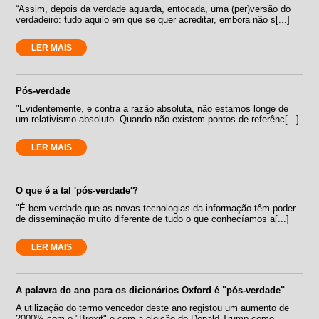
“Assim, depois da verdade aguarda, entocada, uma (per)versão do
verdadeiro: tudo aquilo em que se quer acreditar, embora não s[...]
LER MAIS
Pós-verdade
"Evidentemente, e contra a razão absoluta, não estamos longe de
um relativismo absoluto. Quando não existem pontos de referênc[...]
LER MAIS
O que é a tal 'pós-verdade'?
"É bem verdade que as novas tecnologias da informação têm poder
de disseminação muito diferente de tudo o que conhecíamos a[...]
LER MAIS
A palavra do ano para os dicionários Oxford é "pós-verdade"
A utilização do termo vencedor deste ano registou um aumento de
2000% com o "Brexit" e com a eleição de Donald Trump como