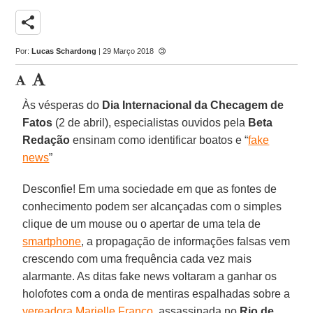
share
Por:
Lucas Schardong
| 29 Março 2018
Às vésperas do
Dia Internacional da Checagem de
Fatos
(2 de abril), especialistas ouvidos pela
Beta
Redação
ensinam como identificar boatos e “
fake
news
”
Desconfie! Em uma sociedade em que as fontes de
conhecimento podem ser alcançadas com o simples
clique de um mouse ou o apertar de uma tela de
smartphone
, a propagação de informações falsas vem
crescendo com uma frequência cada vez mais
alarmante. As ditas fake news voltaram a ganhar os
holofotes com a onda de mentiras espalhadas sobre a
vereadora Marielle Franco
, assassinada no
Rio de