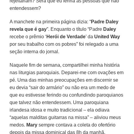
rejeitariam? Será que eu feriria as pessoas que não
entendessem?
A manchete na primeira página dizia: “
Padre Daley
revela que é gay
”. Enquanto o título “Padre
Daley
recebe o prêmio ‘
Herói de Verdade
’ da
United Way
por seu trabalho com os pobres” foi relegado a uma
seção interna do jornal.
Naquele fim de semana, compartilhei minha história
nas liturgias paroquiais. Deparei-me com ovações em
pé. Uma das minhas preocupações em discernir se
eu devia “sair do armário” ou não era um medo de
que eu estivesse ferindo ou confundindo paroquianos
que talvez não entendessem. Uma paroquiana
irlandesa idosa e muito tradicional – ela odiava
“aquelas malditas guitarras na missa” – aliviou meus
medos.
Mary
sempre contava a coleta do ofertório
depois da missa dominical das 8h da manhã.