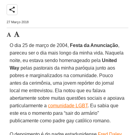
share
27 Março 2018
O dia 25 de março de 2004,
Festa da Anunciação
,
pareceu ser o dia mais longo da minha vida. Naquela
noite, eu estava sendo homenageado pela
United
Way
pelas pastorais da minha paróquia junto aos
pobres e marginalizados na comunidade. Pouco
antes da cerimônia, uma jovem repórter do jornal
local me entrevistou. Ela notou que eu falava
abertamente sobre muitas questões sociais e apoiava
particularmente a
comunidade LGBT
. Eu sabia que
este era o momento para “sair do armário”
publicamente como padre gay católico romano.
O depoimento é do padre estadunidense
Fred Daley
,