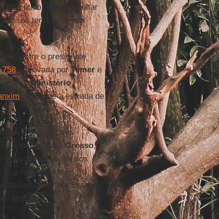
er discutido, sem consultar
nossos territórios, nos
atas entre o presidente
a 758
, aprovada por
Temer
e
o próprio
Ministério
anxim
, por onde a estrada de
ários e investidores
s estados de
Mato Grosso
,
 e presidentes de bancos
er a região onde os
vernadores dos três Estados,
vam lançadas.