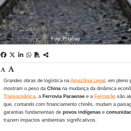
Foto: Pixabay
Grandes obras de logística na
Amazônia Legal
, em pleno 
mostram o peso da
China
na mudança da dinâmica econômi
Transoceânica
, a
Ferrovia Paraense
e a
Ferrogrão
são al
que, contando com financiamento chinês, mudam a pais
garantias fundamentais de
povos indígenas
e
comunidad
trazem impactos ambientais significativos.