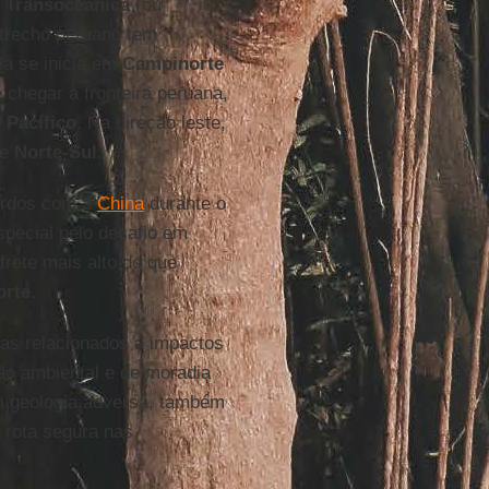
a Transoceânica
(ou
 trecho peruano tem
la se inicia em
Campinorte
é chegar à fronteira peruana,
o
Pacífico
. Na direção leste,
e
Norte-Sul
.
ordos com a
China
durante o
pecial pelo desafio em
rete mais alto do que
orte
.
mas relacionados a impactos
ção ambiental e de moradia
m geologia adversa, também
 rota segura nas