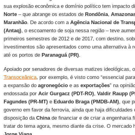
sua explosão econômica e domínio político tem impacto 
Norte
– que abrange os estados de
Rondônia
,
Amazona
Maranhão
. De acordo com a
Agência Nacional de Trans
(Antaq)
, o escoamento de soja nessa região – teve aume
primeiros semestres de 2012 e de 2017, com destino, sob
investimentos são apresentados como uma alternativa à r
até os portos de
Paranaguá (PR)
.
Apoiado por senadores de diversas matizes ideológicas, o
Transoceânica
, por exemplo, é visto como “essencial pa
a expansão do
agronegócio
e as
exportações
” na opini
endossada por
Acir Gurgacz (PDT-RO)
,
Valdir Raupp 
Fagundes (PR-MT)
e
Eduardo Braga (PMDB-AM)
, que 
governo em favor da ferrovia, ainda que haja dificuldades
disposição da
China
de financiar e de criar a engenharia 
tratar do tema agora, mesmo diante da crise. O mercado 
Jorge Viana
.