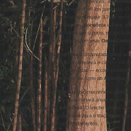
Com o custo total estimado de US$ 53 bilhões, a
Ferrovi
Bioceânica
) tem aproximadamente 5 mil km previstos. O
extensão de 1,6 mil km e o brasileiro, quase 3,3 mil km. E
(GO)
, passando pelo
Mato Grosso
,
Rondônia
e
Acre
, at
cruzando a
Amazônia
e os Andes até o porto, na costa d
rumo ao Atlântico, pode se ligar às ferrovias
Oeste-Leste
Especulada desde o governo
Lula
e dinamizada pelos ac
governo
Dilma
, sua execução é complexa e cara — em es
cruzar os Andes e as áreas protegidas — e com provável f
soluções hidroviárias ou ferroviárias rumo ao
Atlântico N
O estudo básico de viabilidade técnica reconhece proble
socioambientais, já que a ferrovia cortará áreas de prote
de indígenas isolados na
Amazônia
. O trecho andino, co
dificultou a pesquisa de engenharia para o traçado de uma
montanhas, o que exigirá aprofundamentos.