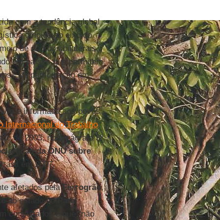
ide com a tendência global
ística dirigida ao eixo do
 meio de acordos bilaterais,
tudo em países que permitem
ros), da participação em
ivre e informada aos povos
Internacional do Trabalho
 ano de 2003, no parágrafo 3º
claração da ONU sobre
Brasil em 2007.
nte afetados pela
Ferrogrão
,
te
ao estado do
Pará
,
am consultados e que “não