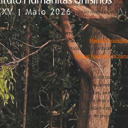
irão mais aceitar projetos impostos ao nosso povo, sem s
e sem considerar os impactos no nosso modo de vida, em 
nossos lugares sagrados e dos nossos parentes”.
Polêmica desde o berço, a
Ferrogrão
fez parte das negoci
Michel Temer
e a
bancada ruralista
. A
Medida Provisóri
duramente criticada por ambientalistas, sociedade civil e 
Público
, retirou 862 hectares do
Parque Nacional do Jam
ferro irá passar.
Em 2015, uma caravana com mais de 30 políticos, empres
chineses percorreu, em cinco dias, 2.100 quilômetros do
Acre
e
Rondônia
. A intenção dos diplomatas, executivos
chineses com representação no
Brasil
era uma só: conhec
chineses querem construir a ferrovia reuniões com os go
além de empresários da região, as bases do projeto esta