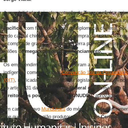
A possibilidade de implementação da
Transoceânica
coinc
de investimentos que tem impulsionado a infraestrutura log
Pacífico
, com forte incidência da diplomacia chinesa, por
e do capital chinês, por meio da compra de terras (sobre
a compra de grandes porções de terra por entes estrangei
leilões de
megaprojetos
e do
financiamento
.
Os empreendimentos também ignoram a consulta prévia, l
indígenas, como garante a
Convenção 169 da Organização 
(OIT)
, ratificada e incorporada na legislação brasileira no
do artigo 231 da
Constituição Federal
e reafirmada na
De
direitos dos povos indígenas (DNUDPI)
, aprovada pelo 
Em carta, o povo
Munduruku
do médio
Tapajós
, diretame
que quer ligar a região produtora de grãos do
Centro-Oes
exigem o respeito aos seus direitos, afirmam que não for