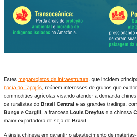
Estes
megaprojetos de infraestrutura
, que incidem princi
bacia do Tapajós
, reúnem interesses de grupos que explo
commodities agrícolas visando atender a demanda chine
os ruralistas do
Brasil Central
e as grandes tradings, co
Bunge
e
Cargill
, a francesa
Louis Dreyfus
e a chinesa
C
maior exportadora de soja do
Brasil
.
A ânsia chinesa em garantir o abastecimento de matérias