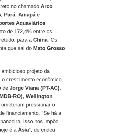
direto no chamado
Arco
s
,
Pará
,
Amapá
e
portes Aquaviários
nto de 172,4% entre os
retudo, para a
China
. Os
ota que sai do
Mato Grosso
 ambicioso projeto da
ra o crescimento econômico,
ão de
Jorge Viana (PT-AC)
,
(PMDB-RO)
,
Wellington
prometeram pressionar o
 de financiamento. “Se há a
financeira, isso nos impõe
hoje é a
Ásia
”, defendeu