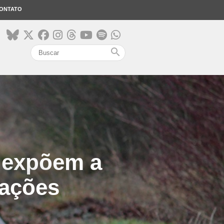
ONTATO
search
 expõem a
lações