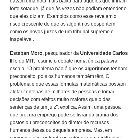
davam uma nota mais baixa para aqueles que tinham
forte sotaque, já que às vezes não podiam entender o
que eles diziam. Exemplos como esse revelam o
risco crescente de que os algoritmos despontem
como os novos juízes de um tribunal supremo e
inapelável.
Esteban Moro
, pesquisador da
Universidade Carlos
III
e do
MIT
, resume o debate numa única palavra:
escala. “O problema não é que os
algoritmos
tenham
preconceito, pois os humanos também têm. O
problema é que essas fórmulas matemáticas possam
afetar centenas de milhares de pessoas e tomar
decisões com efeitos muito maiores que o das
sentenças de um juiz”, explica. Assim, uma pessoa
que procura emprego pode se livrar da tirania dos
gostos ou preconceitos do diretor de recursos
humanos dessa ou daquela empresa. Mas, em
compensação, enfrenta os critérios compartilhados