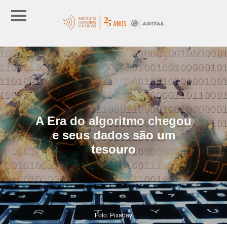
A Era do algoritmo chegou
e seus dados são um
tesouro
Foto: Pixabay