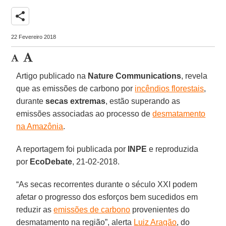
share
22 Fevereiro 2018
Artigo publicado na
Nature Communications
, revela
que as emissões de carbono por
incêndios florestais
,
durante
secas extremas
, estão superando as
emissões associadas ao processo de
desmatamento
na Amazônia
.
A reportagem foi publicada por
INPE
e reproduzida
por
EcoDebate
, 21-02-2018.
“As secas recorrentes durante o século XXI podem
afetar o progresso dos esforços bem sucedidos em
reduzir as
emissões de carbono
provenientes do
desmatamento na região”, alerta
Luiz Aragão
, do