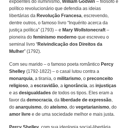
expoentes do iluminismo,
William Godwin
– filósofo e
político revolucionário que defendia as ideias
libertárias da
Revolução Francesa
, escrevendo,
dentre outros, o famoso livro “Inquérito acerca da
justiça política” (1793) – e
Mary Wollstonecraft
–
pioneira do
feminismo moderno
que escreveu o
seminal livro “
Reivindicação dos Direitos da
Mulher
” (1792).
Com seu marido – o famoso poeta romântico
Percy
Shelley
(1792-1822) – o casal lutou contra a
monarquia
, a tirania, o
militarismo
, o
preconceito
religioso
, a
escravidão
, a
ignorância
, as
injustiças
e as
desigualdades
de todos os tipos. Eles eram a
favor da
democracia
, da
liberdade de expressão
,
do
anarquismo
, do
ateísmo
, do
vegetarianismo
, do
amor livre
e de uma sociedade melhor e mais justa.
Percy Shelley
, com sua ideologia social-libertária,