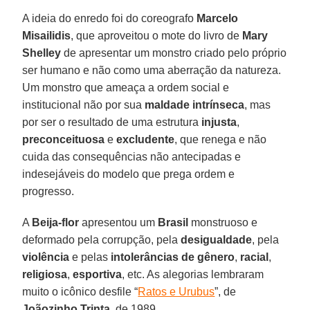
A ideia do enredo foi do coreografo
Marcelo
Misailidis
, que aproveitou o mote do livro de
Mary
Shelley
de apresentar um monstro criado pelo próprio
ser humano e não como uma aberração da natureza.
Um monstro que ameaça a ordem social e
institucional não por sua
maldade intrínseca
, mas
por ser o resultado de uma estrutura
injusta
,
preconceituosa
e
excludente
, que renega e não
cuida das consequências não antecipadas e
indesejáveis do modelo que prega ordem e
progresso.
A
Beija-flor
apresentou um
Brasil
monstruoso e
deformado pela corrupção, pela
desigualdade
, pela
violência
e pelas
intolerâncias de gênero
,
racial
,
religiosa
,
esportiva
, etc. As alegorias lembraram
muito o icônico desfile “
Ratos e Urubus
”, de
Joãozinho Trinta
, de 1989.