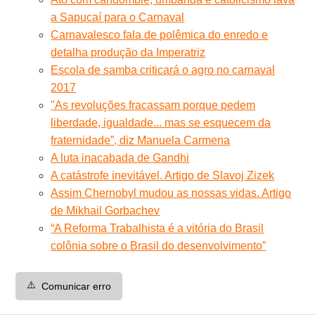
a Sapucaí para o Carnaval
Carnavalesco fala de polêmica do enredo e
detalha produção da Imperatriz
Escola de samba criticará o agro no carnaval
2017
"As revoluções fracassam porque pedem
liberdade, igualdade... mas se esquecem da
fraternidade”, diz Manuela Carmena
A luta inacabada de Gandhi
A catástrofe inevitável. Artigo de Slavoj Zizek
Assim Chernobyl mudou as nossas vidas. Artigo
de Mikhail Gorbachev
“A Reforma Trabalhista é a vitória do Brasil
colônia sobre o Brasil do desenvolvimento”
⚠️
Comunicar erro