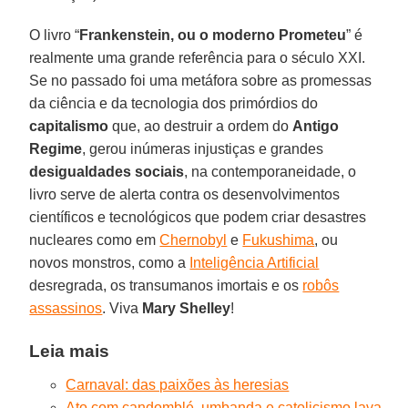
O livro “
Frankenstein, ou o moderno Prometeu
” é
realmente uma grande referência para o século XXI.
Se no passado foi uma metáfora sobre as promessas
da ciência e da tecnologia dos primórdios do
capitalismo
que, ao destruir a ordem do
Antigo
Regime
, gerou inúmeras injustiças e grandes
desigualdades sociais
, na contemporaneidade, o
livro serve de alerta contra os desenvolvimentos
científicos e tecnológicos que podem criar desastres
nucleares como em
Chernobyl
e
Fukushima
, ou
novos monstros, como a
Inteligência Artificial
desregrada, os transumanos imortais e os
robôs
assassinos
. Viva
Mary Shelley
!
Leia mais
Carnaval: das paixões às heresias
Ato com candomblé, umbanda e catolicismo lava