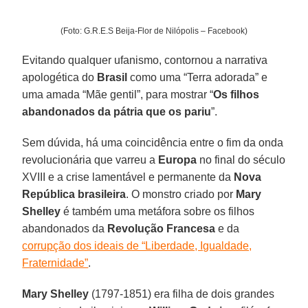
(Foto: G.R.E.S Beija-Flor de Nilópolis – Facebook)
Evitando qualquer ufanismo, contornou a narrativa
apologética do
Brasil
como uma “Terra adorada” e
uma amada “Mãe gentil”, para mostrar “
Os filhos
abandonados da pátria que os pariu
”.
Sem dúvida, há uma coincidência entre o fim da onda
revolucionária que varreu a
Europa
no final do século
XVIII e a crise lamentável e permanente da
Nova
República brasileira
. O monstro criado por
Mary
Shelley
é também uma metáfora sobre os filhos
abandonados da
Revolução Francesa
e da
corrupção dos ideais de “Liberdade, Igualdade,
Fraternidade”
.
Mary Shelley
(1797-1851) era filha de dois grandes