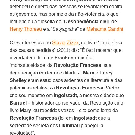
defendeu o direito das pessoas se levantarem contra
os governos, mas por meio da não-violência, o que
influenciou a filosofia da “
Desobediência civil
” de
Henry Thoreau
e a “Satyagraha” de
Mahatma Gandhi
.
O escritor esloveno
Slavoj Zizek
, no livro “Em defesa
das causas perdidas” (2011) diz: “É fácil mostrar que
o verdadeiro foco de
Frankenstein
é a
‘monstruosidade’ da
Revolução Francesa
, sua
degeneração em terror e ditadura.
Mary
e
Percy
Shelley
eram estudiosos ardentes da literatura e das
polêmicas relativas à
Revolução Francesa
.
Victor
cria seu monstro em
Ingolstadt
, a mesma cidade que
Barruel
– historiador conservador da Revolução cujo
livro
Mary
leu repetidas vezes – cita como fonte da
Revolução Francesa
(foi em
Ingolstadt
que a
sociedade secreta dos
Illuminati
planejou a
revolução)”.