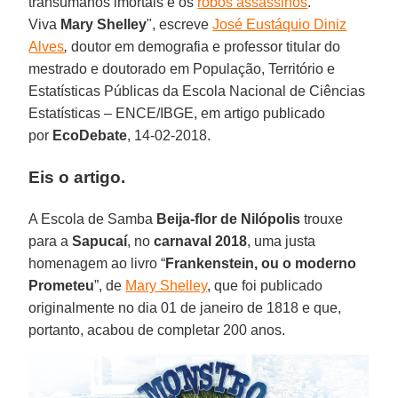
transumanos imortais e os
robôs assassinos
.
Viva
Mary Shelley
", escreve
José Eustáquio Diniz
Alves
,
doutor em demografia e professor titular do
mestrado e doutorado em População, Território e
Estatísticas Públicas da Escola Nacional de Ciências
Estatísticas – ENCE/IBGE, em artigo publicado
por
EcoDebate
, 14-02-2018.
Eis o artigo.
A Escola de Samba
Beija-flor de Nilópolis
trouxe
para a
Sapucaí
, no
carnaval 2018
, uma justa
homenagem ao livro “
Frankenstein, ou o moderno
Prometeu
”, de
Mary Shelley
, que foi publicado
originalmente no dia 01 de janeiro de 1818 e que,
portanto, acabou de completar 200 anos.