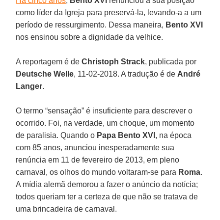
Há cinco anos
,
Bento XVI
renunciou à sua posição
como líder da Igreja para preservá-la, levando-a a um
período de ressurgimento. Dessa maneira,
Bento XVI
nos ensinou sobre a dignidade da velhice.
A reportagem é de
Christoph Strack
, publicada por
Deutsche Welle
, 11-02-2018. A tradução é de
André
Langer
.
O termo “sensação” é insuficiente para descrever o
ocorrido. Foi, na verdade, um choque, um momento
de paralisia. Quando o
Papa Bento XVI
, na época
com 85 anos, anunciou inesperadamente sua
renúncia em 11 de fevereiro de 2013, em pleno
carnaval, os olhos do mundo voltaram-se para
Roma
.
A mídia alemã demorou a fazer o anúncio da notícia;
todos queriam ter a certeza de que não se tratava de
uma brincadeira de carnaval.