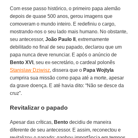
Com esse passo histórico, o primeiro papa alemão
depois de quase 500 anos, gerou imagens que
comoveram o mundo inteiro. E redefiniu o cargo,
mostrando-nos o seu lado mais humano. No obstante,
seu antecessor,
João Paulo II
, extremamente
debilitado no final de seu papado, declarou que um
papa nunca deve renunciar. E após o anúncio de
Bento XVI
, seu ex-secretário, o cardeal polonês
Stanislaw Dziwisz
, dissera que o
Papa Wojtyla
cumprira sua missão como papa até a morte, apesar
da grave doença. E até havia dito: “Não se desce da
cruz”.
Revitalizar o papado
Apesar das críticas,
Bento
decidiu de maneira
diferente de seu antecessor. E assim, reconectou e
revitalizou o papado: ganhou importância em tempos