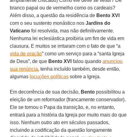
amplamente criticado) Como ele deve se vestir? De
branco papal ou de vermelho como os cardeais?
Além disso, a questão da residência de
Bento XVI
com o seu sustento monástico nos
Jardins do
Vaticano
foi resolvida, mas não definitivamente.
Nenhuma lei eclesiástica proibiria um fim de vida em
clausura. E muitos se irritaram com o fato de que “a
vida de oração
” como um serviço para a “santa Igreja
de Deus”, de que
Bento XVI
falou quando
anunciou
sua renúncia
, tenha incluído também, desde então,
algumas
locuções políticas
sobre a Igreja.
Em decorrência de sua decisão,
Bento
possibilitou a
eleição de um reformador (francamente conservador).
Ele se tornou o Papa da transição, e, no entanto,
entrará para a história da Igreja por muito mais do que
isso. Nenhum outro ato em séculos passados,
incluindo a codificação da questão longamente