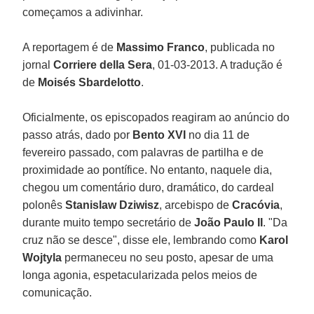
começamos a adivinhar.
A reportagem é de
Massimo Franco
, publicada no
jornal
Corriere della Sera
, 01-03-2013. A tradução é
de
Moisés Sbardelotto
.
Oficialmente, os episcopados reagiram ao anúncio do
passo atrás, dado por
Bento XVI
no dia 11 de
fevereiro passado, com palavras de partilha e de
proximidade ao pontífice. No entanto, naquele dia,
chegou um comentário duro, dramático, do cardeal
polonês
Stanislaw Dziwisz
, arcebispo de
Cracóvia
,
durante muito tempo secretário de
João Paulo II
. "Da
cruz não se desce", disse ele, lembrando como
Karol
Wojtyla
permaneceu no seu posto, apesar de uma
longa agonia, espetacularizada pelos meios de
comunicação.