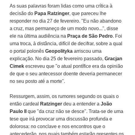
As suas palavras foram lidas como uma crítica à
decisão do
Papa Ratzinger
, que pareceu lhe
responder no dia 27 de fevereiro. "Eu não abandono
a cruz, mas permaneço de um modo novo...", disse
ele na última audiência na
Praça de São Pedro
. Foi
uma troca, à distância, difícil de decifrar, sobre a qual
o portal polonês
Geopolityka
arriscou uma
explicação. No dia 25 de fevereiro passado,
Gracjan
Cimek
escreveu que "o atual pontífice era da opinião
de que o seu antecessor doente deveria permanecer
no seu posto até a morte".
Ressurgem, assim, os rumores segundo os quais o
então cardeal
Ratzinger
deu a entender a
João
Paulo II
que "da cruz não se desce". Trata-se de uma
tese que irá provocar uma discussão profunda e
dolorosa: no conclave e nos encontros que o
antecederão, nos quais também estarão presentes os