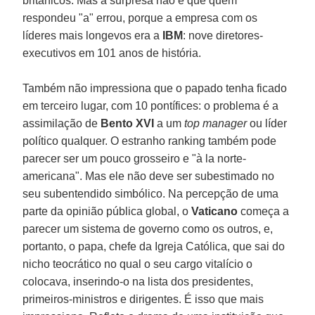
britânicos. Mas a surpresa não é que quem
respondeu "a" errou, porque a empresa com os
líderes mais longevos era a
IBM
: nove diretores-
executivos em 101 anos de história.
Também não impressiona que o papado tenha ficado
em terceiro lugar, com 10 pontífices: o problema é a
assimilação de
Bento XVI
a um
top manager
ou líder
político qualquer. O estranho ranking também pode
parecer ser um pouco grosseiro e "à la norte-
americana". Mas ele não deve ser subestimado no
seu subentendido simbólico. Na percepção de uma
parte da opinião pública global, o
Vaticano
começa a
parecer um sistema de governo como os outros, e,
portanto, o papa, chefe da Igreja Católica, que sai do
nicho teocrático no qual o seu cargo vitalício o
colocava, inserindo-o na lista dos presidentes,
primeiros-ministros e dirigentes. É isso que mais