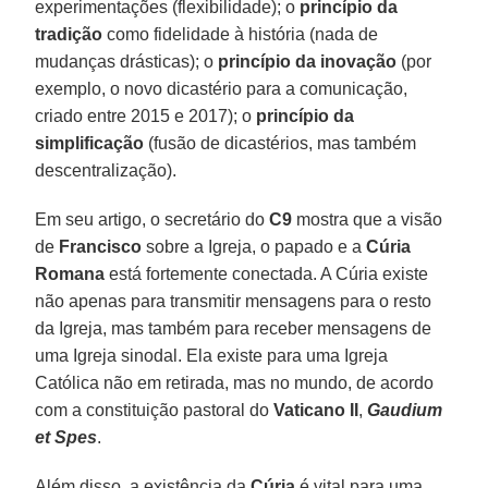
experimentações (flexibilidade); o
princípio da
tradição
como fidelidade à história (nada de
mudanças drásticas); o
princípio da inovação
(por
exemplo, o novo dicastério para a comunicação,
criado entre 2015 e 2017); o
princípio da
simplificação
(fusão de dicastérios, mas também
descentralização).
Em seu artigo, o secretário do
C9
mostra que a visão
de
Francisco
sobre a Igreja, o papado e a
Cúria
Romana
está fortemente conectada. A Cúria existe
não apenas para transmitir mensagens para o resto
da Igreja, mas também para receber mensagens de
uma Igreja sinodal. Ela existe para uma Igreja
Católica não em retirada, mas no mundo, de acordo
com a constituição pastoral do
Vaticano II
,
Gaudium
et Spes
.
Além disso, a existência da
Cúria
é vital para uma