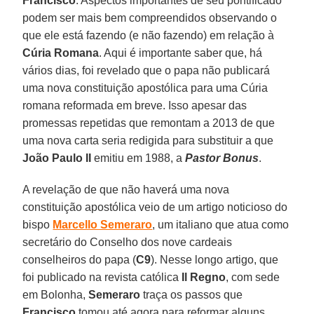
Francisco
. Aspectos importantes de seu pontificado
podem ser mais bem compreendidos observando o
que ele está fazendo (e não fazendo) em relação à
Cúria Romana
. Aqui é importante saber que, há
vários dias, foi revelado que o papa não publicará
uma nova constituição apostólica para uma Cúria
romana reformada em breve. Isso apesar das
promessas repetidas que remontam a 2013 de que
uma nova carta seria redigida para substituir a que
João Paulo II
emitiu em 1988, a
Pastor Bonus
.
A revelação de que não haverá uma nova
constituição apostólica veio de um artigo noticioso do
bispo
Marcello Semeraro
, um italiano que atua como
secretário do Conselho dos nove cardeais
conselheiros do papa (
C9
). Nesse longo artigo, que
foi publicado na revista católica
Il Regno
, com sede
em Bolonha,
Semeraro
traça os passos que
Francisco
tomou até agora para reformar alguns