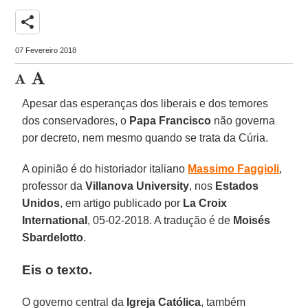
share
07 Fevereiro 2018
Apesar das esperanças dos liberais e dos temores
dos conservadores, o
Papa Francisco
não governa
por decreto, nem mesmo quando se trata da Cúria.
A opinião é do historiador italiano
Massimo Faggioli
,
professor da
Villanova University
, nos
Estados
Unidos
, em artigo publicado por
La Croix
International
, 05-02-2018. A tradução é de
Moisés
Sbardelotto
.
Eis o texto.
O governo central da
Igreja Católica
, também