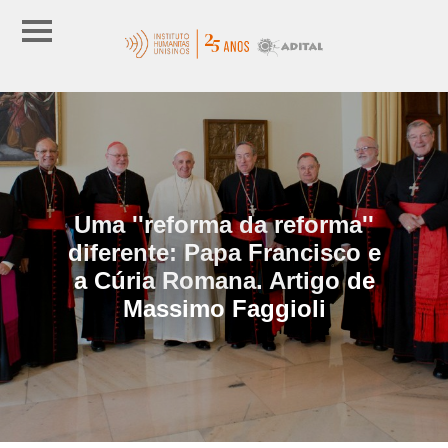
Uma ''reforma da reforma''
diferente: Papa Francisco e
a Cúria Romana. Artigo de
Massimo Faggioli