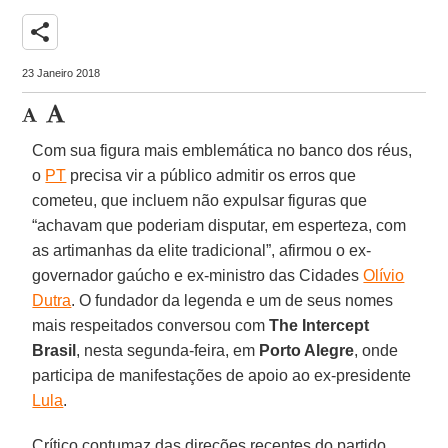
share
23 Janeiro 2018
Com sua figura mais emblemática no banco dos réus,
o
PT
precisa vir a público admitir os erros que
cometeu, que incluem não expulsar figuras que
“achavam que poderiam disputar, em esperteza, com
as artimanhas da elite tradicional”, afirmou o ex-
governador gaúcho e ex-ministro das Cidades
Olívio
Dutra
. O fundador da legenda e um de seus nomes
mais respeitados conversou com
The Intercept
Brasil
, nesta segunda-feira, em
Porto Alegre
, onde
participa de manifestações de apoio ao ex-presidente
Lula
.
Crítico contumaz das direções recentes do partido,