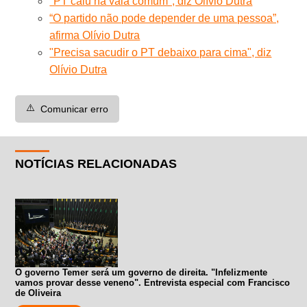
"PT caiu na vala comum", diz Olívio Dutra
“O partido não pode depender de uma pessoa”,
afirma Olívio Dutra
"Precisa sacudir o PT debaixo para cima", diz
Olívio Dutra
⚠️
Comunicar erro
NOTÍCIAS RELACIONADAS
O governo Temer será um governo de direita. "Infelizmente
vamos provar desse veneno". Entrevista especial com Francisco
de Oliveira