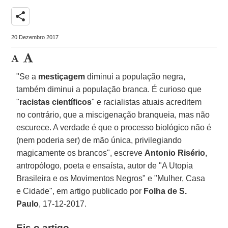
share
20 Dezembro 2017
"Se a
mestiçagem
diminui a população negra,
também diminui a população branca. É curioso que
"
racistas científicos
" e racialistas atuais acreditem
no contrário, que a miscigenação branqueia, mas não
escurece. A verdade é que o processo biológico não é
(nem poderia ser) de mão única, privilegiando
magicamente os brancos", escreve
Antonio Risério
,
antropólogo, poeta e ensaísta, autor de "A Utopia
Brasileira e os Movimentos Negros" e "Mulher, Casa
e Cidade", em artigo publicado por
Folha de S.
Paulo
, 17-12-2017.
Eis o artigo.