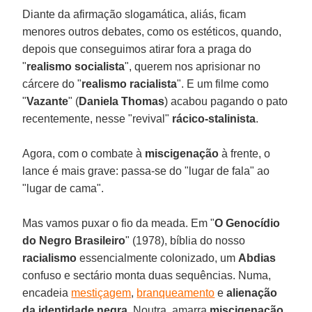
Diante da afirmação slogamática, aliás, ficam
menores outros debates, como os estéticos, quando,
depois que conseguimos atirar fora a praga do
"
realismo socialista
", querem nos aprisionar no
cárcere do "
realismo racialista
". E um filme como
"
Vazante
" (
Daniela Thomas
) acabou pagando o pato
recentemente, nesse "revival"
rácico-stalinista
.
Agora, com o combate à
miscigenação
à frente, o
lance é mais grave: passa-se do "lugar de fala" ao
"lugar de cama".
Mas vamos puxar o fio da meada. Em "
O Genocídio
do Negro Brasileiro
" (1978), bíblia do nosso
racialismo
essencialmente colonizado, um
Abdias
confuso e sectário monta duas sequências. Numa,
encadeia
mestiçagem
,
branqueamento
e
alienação
da identidade negra
. Noutra, amarra
miscigenação
,