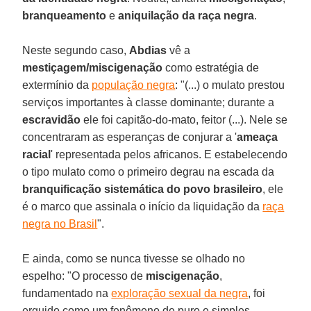
branqueamento
e
aniquilação da raça negra
.
Neste segundo caso,
Abdias
vê a
mestiçagem/miscigenação
como estratégia de
extermínio da
população negra
: "(...) o mulato prestou
serviços importantes à classe dominante; durante a
escravidão
ele foi capitão-do-mato, feitor (...). Nele se
concentraram as esperanças de conjurar a '
ameaça
racial
' representada pelos africanos. E estabelecendo
o tipo mulato como o primeiro degrau na escada da
branquificação sistemática do povo brasileiro
, ele
é o marco que assinala o início da liquidação da
raça
negra no Brasil
".
E ainda, como se nunca tivesse se olhado no
espelho: "O processo de
miscigenação
,
fundamentado na
exploração sexual da negra
, foi
erguido como um fenômeno de puro e simples