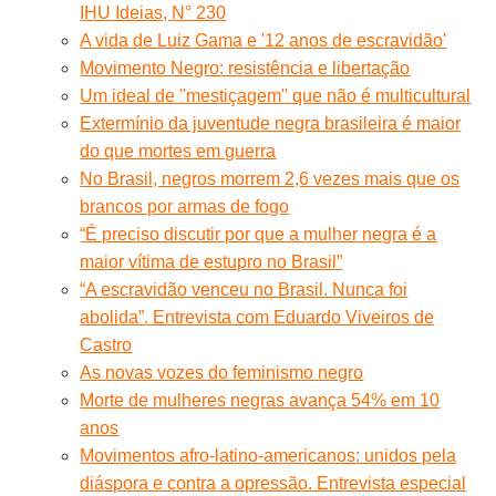
IHU Ideias, N° 230
A vida de Luiz Gama e '12 anos de escravidão'
Movimento Negro: resistência e libertação
Um ideal de ''mestiçagem'' que não é multicultural
Extermínio da juventude negra brasileira é maior
do que mortes em guerra
No Brasil, negros morrem 2,6 vezes mais que os
brancos por armas de fogo
“É preciso discutir por que a mulher negra é a
maior vítima de estupro no Brasil”
“A escravidão venceu no Brasil. Nunca foi
abolida”. Entrevista com Eduardo Viveiros de
Castro
As novas vozes do feminismo negro
Morte de mulheres negras avança 54% em 10
anos
Movimentos afro-latino-americanos: unidos pela
diáspora e contra a opressão. Entrevista especial