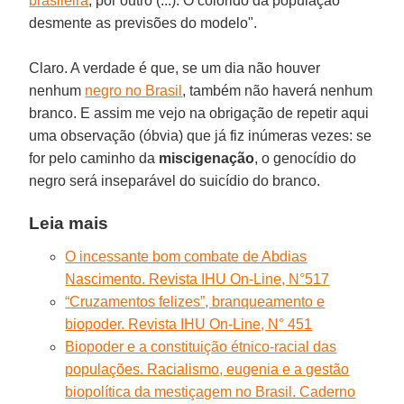
brasileira
, por outro (...). O colorido da população
desmente as previsões do modelo".
Claro. A verdade é que, se um dia não houver
nenhum
negro no Brasil
, também não haverá nenhum
branco. E assim me vejo na obrigação de repetir aqui
uma observação (óbvia) que já fiz inúmeras vezes: se
for pelo caminho da
miscigenação
, o genocídio do
negro será inseparável do suicídio do branco.
Leia mais
O incessante bom combate de Abdias
Nascimento. Revista IHU On-Line, N°517
“Cruzamentos felizes”, branqueamento e
biopoder. Revista IHU On-Line, N° 451
Biopoder e a constituição étnico-racial das
populações. Racialismo, eugenia e a gestão
biopolítica da mestiçagem no Brasil. Caderno