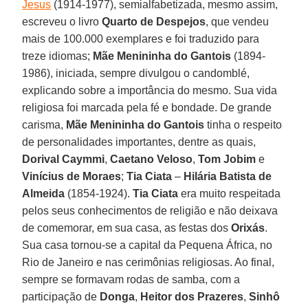
Jesus
(1914-1977), semialfabetizada, mesmo assim,
escreveu o livro
Quarto de Despejos
, que vendeu
mais de 100.000 exemplares e foi traduzido para
treze idiomas;
Mãe Menininha do Gantois
(1894-
1986), iniciada, sempre divulgou o candomblé,
explicando sobre a importância do mesmo. Sua vida
religiosa foi marcada pela fé e bondade. De grande
carisma,
Mãe Menininha do Gantois
tinha o respeito
de personalidades importantes, dentre as quais,
Dorival Caymmi
,
Caetano Veloso
,
Tom Jobim
e
Vinícius de Moraes
;
Tia Ciata
–
Hilária Batista de
Almeida
(1854-1924).
Tia Ciata
era muito respeitada
pelos seus conhecimentos de religião e não deixava
de comemorar, em sua casa, as festas dos
Orixás
.
Sua casa tornou-se a capital da Pequena África, no
Rio de Janeiro e nas cerimônias religiosas. Ao final,
sempre se formavam rodas de samba, com a
participação de
Donga
,
Heitor dos Prazeres
,
Sinhô