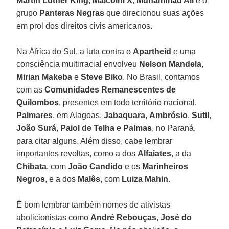
Martin Luther King
,
Malcolm X
,
Muhammad Ali
e o
grupo
Panteras Negras
que direcionou suas ações
em prol dos direitos civis americanos.
Na África do Sul, a luta contra o
Apartheid
e uma
consciência multirracial envolveu
Nelson Mandela
,
Mirian Makeba
e
Steve Biko
. No Brasil, contamos
com as
Comunidades Remanescentes de
Quilombos
, presentes em todo território nacional.
Palmares
, em Alagoas,
Jabaquara
,
Ambrósio
,
Sutil
,
João Surá
,
Paiol de Telha
e
Palmas
, no Paraná,
para citar alguns. Além disso, cabe lembrar
importantes revoltas, como a dos
Alfaiates
, a da
Chibata
, com
João Candido
e os
Marinheiros
Negros
, e a dos
Malês
, com
Luiza Mahin
.
É bom lembrar também nomes de ativistas
abolicionistas como
André Rebouças
,
José do