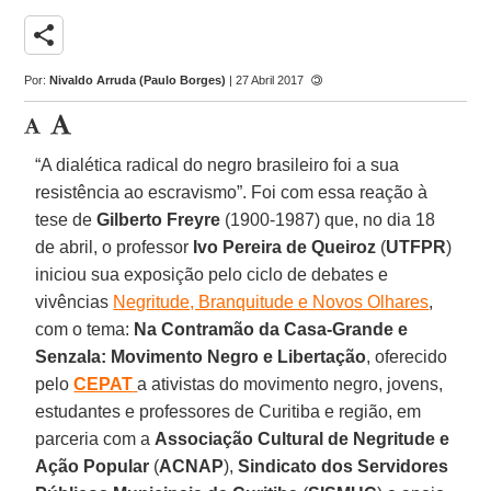
share
Por:
Nivaldo Arruda (Paulo Borges)
| 27 Abril 2017
“A dialética radical do negro brasileiro foi a sua
resistência ao escravismo”. Foi com essa reação à
tese de
Gilberto Freyre
(1900-1987) que, no dia 18
de abril, o professor
Ivo Pereira de Queiroz
(
UTFPR
)
iniciou sua exposição pelo ciclo de debates e
vivências
Negritude, Branquitude e Novos Olhares
,
com o tema:
Na Contramão da Casa-Grande e
Senzala: Movimento Negro e Libertação
, oferecido
pelo
CEPAT
a ativistas do movimento negro, jovens,
estudantes e professores de Curitiba e região, em
parceria com a
Associação Cultural de Negritude e
Ação Popular
(
ACNAP
),
Sindicato dos Servidores