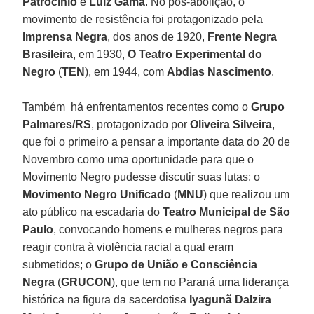
Patrocínio
e
Luiz Gama
. No pós-abolição, o
movimento de resistência foi protagonizado pela
Imprensa Negra
, dos anos de 1920,
Frente Negra
Brasileira
, em 1930,
O Teatro Experimental do
Negro
(
TEN
), em 1944, com
Abdias Nascimento
.
Também há enfrentamentos recentes como o
Grupo
Palmares/RS
, protagonizado por
Oliveira Silveira
,
que foi o primeiro a pensar a importante data do 20 de
Novembro como uma oportunidade para que o
Movimento Negro pudesse discutir suas lutas; o
Movimento Negro Unificado
(
MNU
) que realizou um
ato público na escadaria do
Teatro Municipal de São
Paulo
, convocando homens e mulheres negros para
reagir contra à violência racial a qual eram
submetidos; o
Grupo de União e Consciência
Negra
(
GRUCON
), que tem no Paraná uma liderança
histórica na figura da sacerdotisa
Iyagunã Dalzira