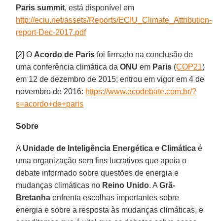
Paris summit
, está disponível em
http://eciu.net/assets/Reports/ECIU_Climate_Attribution-
report-Dec-2017.pdf
[2] O
Acordo de Paris
foi firmado na conclusão de
uma conferência climática da
ONU
em
Paris
(
COP21
)
em 12 de dezembro de 2015; entrou em vigor em 4 de
novembro de 2016:
https://www.ecodebate.com.br/?
s=acordo+de+paris
Sobre
A
Unidade de Inteligência Energética e Climática
é
uma organização sem fins lucrativos que apoia o
debate informado sobre questões de energia e
mudanças climáticas no
Reino Unido
. A
Grã-
Bretanha
enfrenta escolhas importantes sobre
energia e sobre a resposta às mudanças climáticas, e