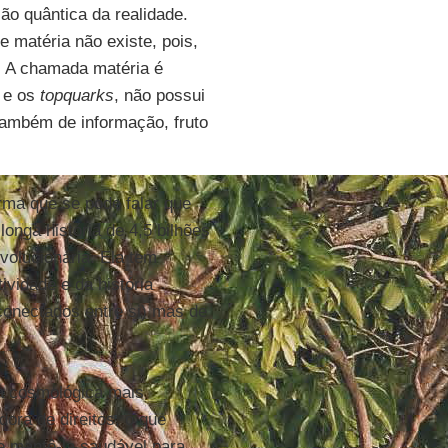
ão quântica da realidade.
ue matéria não existe, pois,
e. A chamada matéria é
s e os
topquarks
, não possui
também de informação, fruto
orma que se pode falar que
longa história de 4,5 bilhões
volucionária. Ela tem
tividade e da história
conectados entre si) mas de
a cosmológica mais
dora de direitos, o que
e mantê-la saudável para