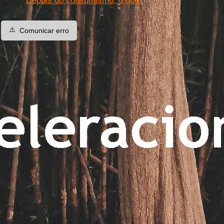
Depois do consumismo, o quê?
⚠️
Comunicar erro