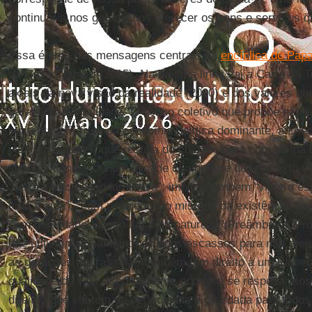
continuar a nos gerar e nos oferecer os bens e serviços q
Essa é uma das mensagens centrais da
encíclica do Pap
da Casa Comum”(2015). Na mesma linha vai a Carta da T
axiais da nova visão da realidade (2000) e dos valores qu
garantir sua vitalidade. O sonho coletivo que propõe não 
sustentável”, fruto da economia política dominante, anti
vida sustentável” que resulta do cuidado para com a vida
supõe entender “a humanidade como parte de um vasto un
“Terra como nosso lar e viva”; implica também “viver o es
toda a vida”, “com reverência o mistério da existência, co
com humildade, nosso lugar na natureza”(Preâmbulo). Pr
que utiliza racionalmente os bens escassos para não preju
as gerações futuras; elas também têm direito a um Plane
qualidade de vida. Isso somente ocorrerá se respeitarmos
direitos que ela tem de ser cuidada e guardada para todo