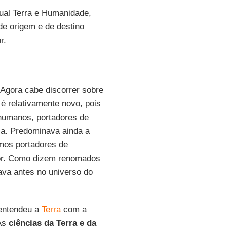
ual Terra e Humanidade,
de origem e de destino
or.
 Agora cabe discorrer sobre
é relativamente novo, pois
 humanos, portadores de
a. Predominava ainda a
mos portadores de
or. Como dizem renomados
ava antes no universo do
 entendeu a
Terra
com a
 As
ciências da Terra e da