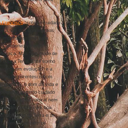
ue nos presta.
a Francisco
“sobre o cuidado
erra, um dos documentos
e importa assumir para
é o “desenvolvimento
-ecológica. Mas “um modo de
 e com a Terra. Este sonho
iverso em evolução” e a
pírito de parentesco com
m gratidão, o dom da vida e
opõe uma ética do cuidado
dicar o capital natural nem
ta sustentável e com boa
 a dignidade da Terra e os
s os seres, também os