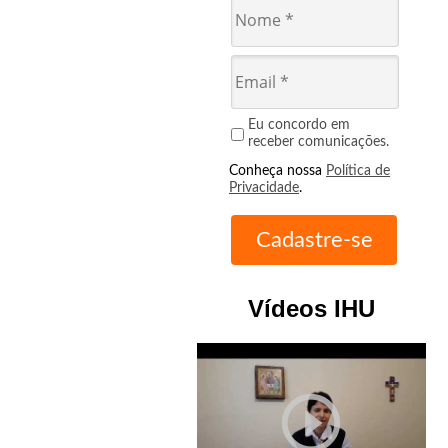
Eu concordo em
receber comunicações.
Conheça nossa
Política de
Privacidade
.
Vídeos IHU
play_circle_outline