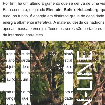
Por fim, há um último argumento que se deriva de uma vis
Esta constata, seguindo
Einstein
,
Bohr
e
Heisenberg
, q
tudo, no fundo, é energia em distintos graus de densidad
energia altamente interativa. A matéria, desde os hádrion
apenas massa e energia. Todos os seres são portadores 
da interação entre eles.
Cada ser se relaciona com os outros do seu jeito de tal f
surge níveis de subjetividade e de história. A Terra na sua 
de anos guarda esta memória ancestral de sua trajetória e
subjetividade e história. Logicamente, é diferente da subje
humana. Mas a diferença não é de princípio (todos estão 
grau (cada um à sua maneira).
Uma razão a mais para entender, com os dados da ciênci
avançada, que a
Terra
possui dignidade e por isso é porta
corresponde de nossa parte, deveres de cuidá-la, amá-la 