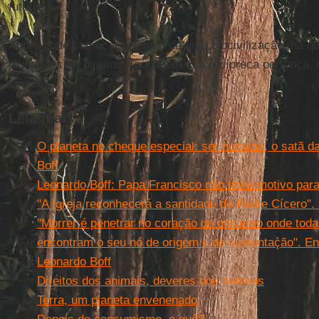
futuros.
Agora pode começar o tempo de uma biocivilização, na q
dignas e com direitos, reconhecem a recíproca pertença, 
comum.
Leia mais
O planeta no cheque especial: ser humano, o satã da
Boff
Leonardo Boff: Papa Francisco não tinha motivo para v
"A Igreja reconhecerá a santidade do Padre Cícero".
"Morrer é penetrar no coração do universo onde toda
encontram o seu nó de origem e de sustentação". En
Leonardo Boff
Direitos dos animais, deveres dos homens
Terra, um planeta envenenado