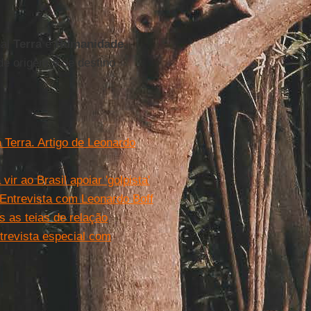
ual
Terra
e
Humanidade
,
de origem e de destino
 Terra. Artigo de Leonardo
ir ao Brasil apoiar 'golpista'
 Entrevista com Leonardo Boff
s as teias de relação
trevista especial com