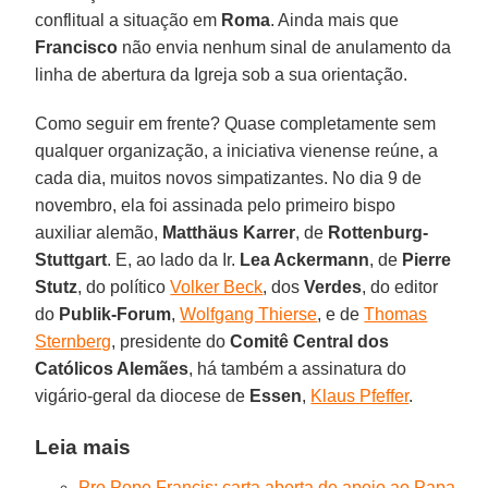
conflitual a situação em
Roma
. Ainda mais que
Francisco
não envia nenhum sinal de anulamento da
linha de abertura da Igreja sob a sua orientação.
Como seguir em frente? Quase completamente sem
qualquer organização, a iniciativa vienense reúne, a
cada dia, muitos novos simpatizantes. No dia 9 de
novembro, ela foi assinada pelo primeiro bispo
auxiliar alemão,
Matthäus Karrer
, de
Rottenburg-
Stuttgart
. E, ao lado da Ir.
Lea Ackermann
, de
Pierre
Stutz
, do político
Volker Beck
, dos
Verdes
, do editor
do
Publik-Forum
,
Wolfgang Thierse
, e de
Thomas
Sternberg
, presidente do
Comitê Central dos
Católicos Alemães
, há também a assinatura do
vigário-geral da diocese de
Essen
,
Klaus Pfeffer
.
Leia mais
Pro Pope Francis: carta aberta de apoio ao Papa