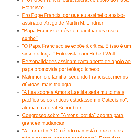
Francisco
Pro Pope Francis: por que eu assinei o abaixo-
assinado. Artigo de Martin M. Lindner
''Papa Francisco, nós compartilhamos o seu
sonho''
''O Papa Francisco se expõe à crítica. E isso é um
sinal de força.'' Entrevista com Hubert Wolf
Personalidades assinam carta aberta de apoio ao
papa promovida por teólogo tcheco
Matrimônio e família, segundo Francisco: menos
dúvidas, mais teologia
“A luta sobre a Amoris Laetitia seria muito mais
pacífica se os críticos estudassem o Catecismo”,
afirma o cardeal Schönborn
Congresso sobre ''Amoris laetitia'' aponta para
grandes mudanças
"A ‘correctio’? O método não está correto: eles