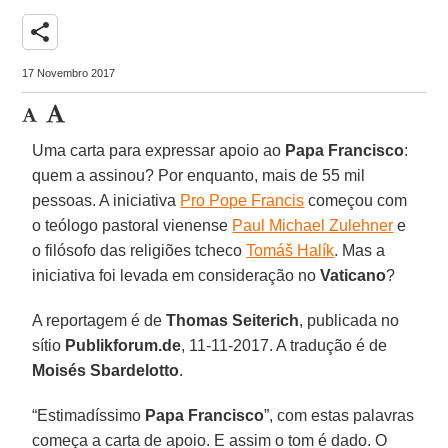
share
17 Novembro 2017
Uma carta para expressar apoio ao
Papa Francisco
:
quem a assinou? Por enquanto, mais de 55 mil
pessoas. A iniciativa
Pro Pope Francis
começou com
o teólogo pastoral vienense
Paul Michael Zulehner
e
o filósofo das religiões tcheco
Tomáš Halík
. Mas a
iniciativa foi levada em consideração no
Vaticano
?
A reportagem é de
Thomas Seiterich
, publicada no
sítio
Publikforum.de
, 11-11-2017. A tradução é de
Moisés Sbardelotto
.
“Estimadíssimo
Papa Francisco
”, com estas palavras
começa a carta de apoio. E assim o tom é dado. O