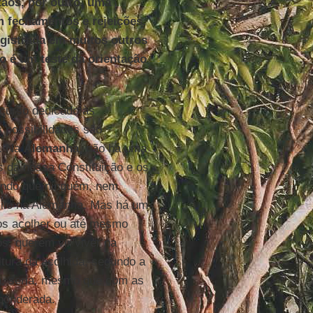
tãos, por outro, uma
 fechamentos e rejeições.
egistrada em muitos outros
o é um teste da orientação
scurso dedicado às
 possibilidades são
ã. Na
Alemanha
, não há uma
s da nossa Constituição e os
endo que ninguém, nem
ilo na Alemanha. Mas há um
os acolher ou até mesmo
s, querem vir viver na
ura da acolhida, segundo a
da, seria, mesmo que com as
ponderada.