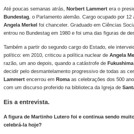
Até poucas semanas atrás,
Norbert Lammert
era o presi
Bundestag
, o Parlamento alemão. Cargo ocupado por 12
Angela Merkel
foi chanceler. Graduado em Ciências Socia
entrou no Bundestag em 1980 e foi uma das figuras de d
Também a partir do segundo cargo do Estado, ele interve
político: em 2010, criticou a política nuclear de
Angela Me
razão, um ano depois, quando a catástrofe de
Fukushima
decidir pelo desmantelamento progressivo de todas as ce
Lammert
encerrou em
Roma
as celebrações dos 500 an
com um discurso proferido na biblioteca da Igreja de
Santa
Eis a entrevista.
A figura de Martinho Lutero foi e continua sendo muit
celebrá-la hoje?