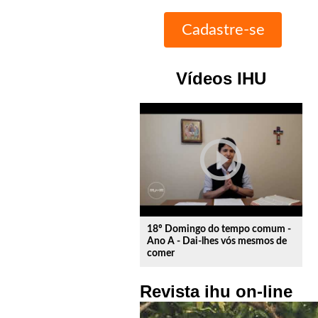
Vídeos IHU
play_circle_outline
18º Domingo do tempo comum -
Ano A - Dai-lhes vós mesmos de
comer
Revista ihu on-line