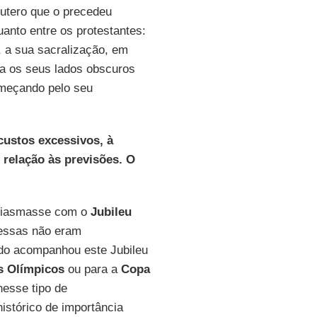
Lutero que o precedeu
quanto entre os protestantes:
 a sua sacralização, em
na os seus lados obscuros
omeçando pelo seu
custos excessivos, à
relação às previsões. O
usiasmasse com o
Jubileu
 essas não eram
ado acompanhou este Jubileu
s Olímpicos
ou para a
Copa
 nesse tipo de
istórico de importância