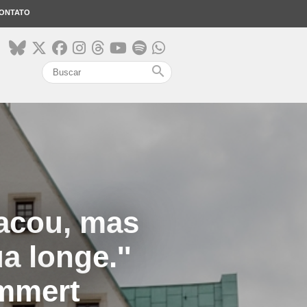
ONTATO
search
lacou, mas
a longe.''
ammert