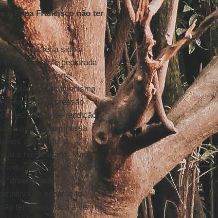
e o Papa Francisco não ter
untar qual teria sido a
 a visão comum e declarada
tólica, nem da parte
o resultado do ecumenismo.
 em torno da expressão
oca declaração de rendição
são e se refugiam nessa
igiões do mundo, a
 toda a humanidade. Mas,
nça de relevo na fé, assumir
A “
diversidade
efinitiva da separação
não tem mais nada a ver