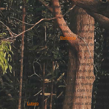
O senhor considera uma oportunidade perdida o fato d
ido a Wittenberg para os 500 anos da Reforma?
Teria sido um grande gesto. Mas também é preciso se perg
mensagem. O que faltou no
Jubileu
, na minha opinião, é
de superar o cisma nascido da
Reforma
. Nem da parte ca
protestante, há a compreensão precisa de qual deve ser 
É por isso que, ao longo do tempo, criou-se um consenso
“
diversidade reconciliada
”, que, para mim, é uma recípr
oculta. Ambos os lados abandonaram a superação da divi
expressão. Ora, se isso acontecesse entre as grandes rel
“
diversidade reconciliada
” seria uma virada epocal para
entre cristãos, entre os quais não há mais qualquer difere
isso como objetivo é confundir os meios com o propósito. 
reconciliada
” só pode ser um caminho para a superação d
iniciada com
Lutero
. E eu suspeito que essa acomodação 