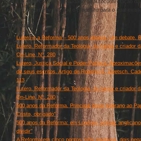
com a fé, mas com a necessidade de autoconfirmação das
ser mais importantes do que o propósito para o qual exist
Leia mais
Lutero e a Reforma – 500 anos depois. Um debate. R
Lutero. Reformador da Teologia, da Igreja e criador 
On-Line, Nº. 280
Lutero, Justiça Social e Poder Político. Aproximações
de seus escritos. Artigo de Roberto E. Zwetsch. Cade
113
Lutero. Reformador da Teologia, da Igreja e criador 
On-Line, Nº. 280
500 anos da Reforma. Principal bispo luterano ao Pa
Cristo, obrigado''
500 anos da Reforma: em Londres, primaz anglicano d
dividir''
A Reforma em cinco pontos: três positivos, dois neg