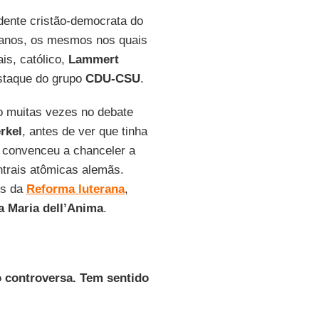
dente cristão-democrata do
 anos, os mesmos nos quais
is, católico,
Lammert
estaque do grupo
CDU-CSU
.
io muitas vezes no debate
rkel
, antes de ver que tinha
convenceu a chanceler a
ntrais atômicas alemãs.
os da
Reforma luterana
,
 Maria dell’Anima
.
o controversa. Tem sentido