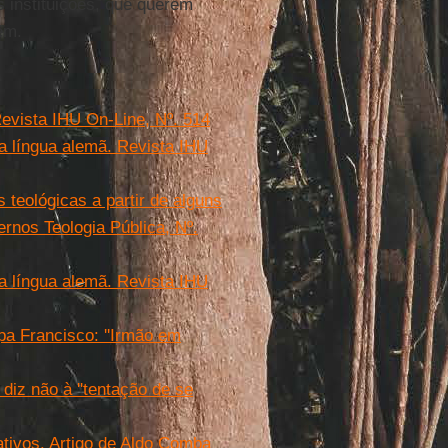
 instituições, que querem
em.
evista IHU On-Line, Nº. 514
da língua alemã. Revista IHU
 teológicas a partir de alguns
rnos Teologia Pública, Nº.
da língua alemã. Revista IHU
pa Francisco: ''Irmão em
iz não à ''tentação de se
ativos. Artigo de Aldo Comba