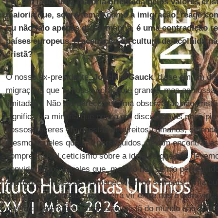
Por um lado, uma maioria orientada pelos valores cris
maioria que, sobre temas como a imigração, reage com
Eu não falo apenas da Alemanha, é uma contradição r
países europeus. A aceitação da cultura da acolhida nã
cristã?
O nosso ex-presidente,
Joachim Gauck
, disse em um di
migrações que “o nosso coração é grande, mas as nossas
limitadas”. Não me parece ser uma observação não crist
significativa minoria que ponha em discussão os princípio
nossos deveres em questão de direitos humanos, defend
mesmo aqueles que são perseguidos, devam encontrar as
compreensível ceticismo sobre a ideia de que nós devem
convidar todos aqueles que, mesmo não sendo perseguido
Alemanha em vez de permanecerem no seu país. Uma cult
qual qualquer pessoa que queira vir entre nós é bem-vin
melhores intenções, uma visão cristã do mundo não bem 