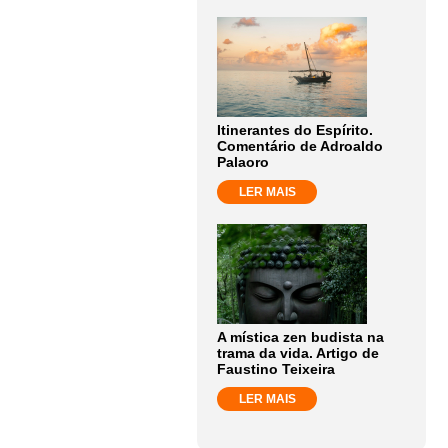
Itinerantes do Espírito.
Comentário de Adroaldo
Palaoro
LER MAIS
A mística zen budista na
trama da vida. Artigo de
Faustino Teixeira
LER MAIS