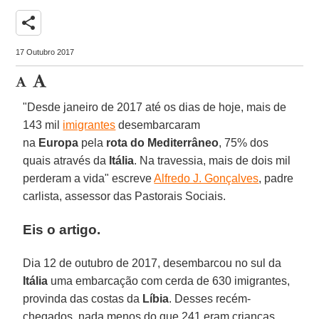
share
17 Outubro 2017
"Desde janeiro de 2017 até os dias de hoje, mais de
143 mil
imigrantes
desembarcaram
na
Europa
pela
rota do Mediterrâneo
, 75% dos
quais através da
Itália
. Na travessia, mais de dois mil
perderam a vida" escreve
Alfredo J. Gonçalves
, padre
carlista, assessor das Pastorais Sociais.
Eis o artigo.
Dia 12 de outubro de 2017, desembarcou no sul da
Itália
uma embarcação com cerda de 630 imigrantes,
provinda das costas da
Líbia
. Desses recém-
chegados, nada menos do que 241 eram crianças