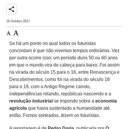
share
16 Outubro 2017
Se há um ponto no qual todos os futuristas
concordam é que não vivemos tempos ordinários. Vez
por outra ocorre isso: um período duns 50 ou 60 anos
em que o mundo vira de cabeça para baixo. Foi assim
na virada do século 15 para o 16, entre Renascença e
Descobrimentos, como foi na virada do século 18
para o 19, com o Antigo Regime caindo,
independências rolando, repúblicas nascendo e a
revolução industrial
se impondo sobre a
economia
agrícola
que havia sustentado a humanidade até
então. Fomos sorteados, dizem os futuristas.
A reportagem é de
Pedro Doria
, publicada por
O