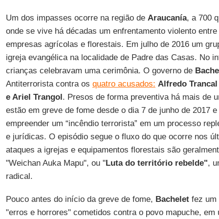
Um dos impasses ocorre na região de
Araucanía
, a 700 
onde se vive há décadas um enfrentamento violento entre ín
empresas agrícolas e florestais. Em julho de 2016 um g
igreja evangélica na localidade de Padre das Casas. No int
crianças celebravam uma cerimônia. O governo de
Bache
Antiterrorista contra os
quatro acusados:
Alfredo Trancal
e Ariel Trangol
. Presos de forma preventiva há mais de 
estão em greve de fome desde o dia 7 de junho de 2017 
empreender um “incêndio terrorista” em um processo reple
e jurídicas. O episódio segue o fluxo do que ocorre nos ú
ataques a igrejas e equipamentos florestais são geralment
"Weichan Auka Mapu", ou "
Luta do território rebelde"
, 
radical.
Pouco antes do início da greve de fome,
Bachelet
fez um 
"erros e horrores" cometidos contra o povo mapuche, em 