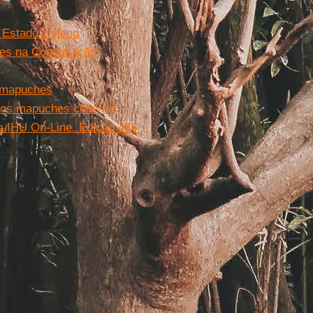
 Estado chileno
es na Constituição
a mapuches
aos mapuches chilenos
a IHU On-Line. Edição 486