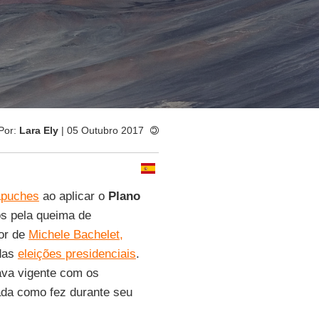
Por:
Lara Ely
| 05 Outubro 2017
puches
ao aplicar o
Plano
s pela queima de
ior de
Michele Bachelet,
 das
eleições presidenciais
.
ava vigente com os
ada como fez durante seu