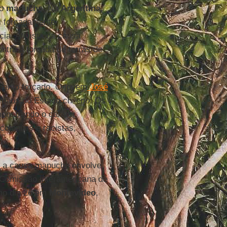
o
mapuche.
Na
Argentina,
i forçadamente
cia. Ativista da causa
ontra a tomada de terras de
imento forçado. O jovem
José
 mãos do Estado chileno. Os
onstrando o caráter
oloniais e racistas,
om a causa mapuche envolve
Comissão interamericana de
mo dia 26 em
Montevideo
,