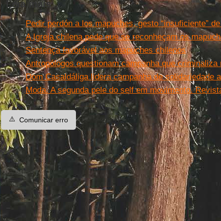
Leia mais
Pedir perdón a los mapuches, gesto “insuficiente” de
A Igreja chilena pede que se reconheçam os mapuch
Sentença favorável aos mapuches chilenos
Antropólogos questionam campanha que criminaliz
Dom Casaldáliga lidera campanha de solidariedade 
Moda. A segunda pele do self em movimento. Revist
⚠️
Comunicar erro