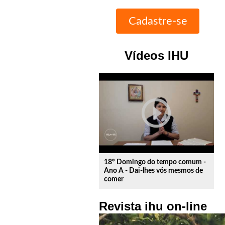
Vídeos IHU
play_circle_outline
18º Domingo do tempo comum -
Ano A - Dai-lhes vós mesmos de
comer
Revista ihu on-line