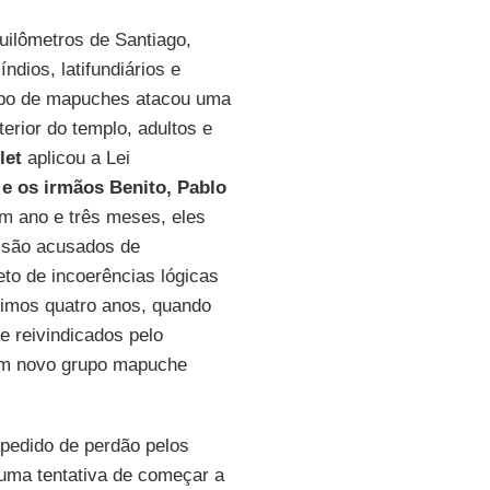
quilômetros de Santiago,
dios, latifundiários e
rupo de mapuches atacou uma
erior do templo, adultos e
let
aplicou a Lei
 e os irmãos Benito, Pablo
um ano e três meses, eles
e são acusados de
to de incoerências lógicas
ltimos quatro anos, quando
e reivindicados pelo
um novo grupo mapuche
pedido de perdão pelos
uma tentativa de começar a