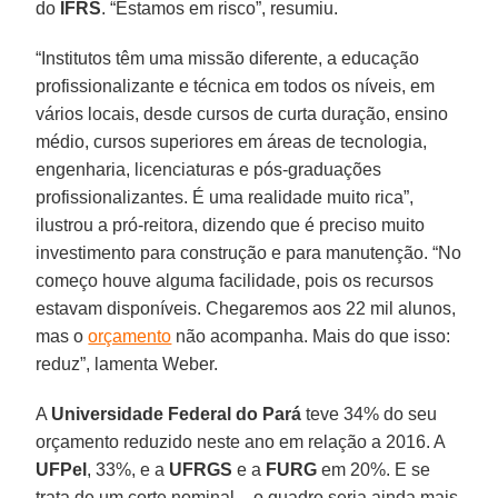
do
IFRS
. “Estamos em risco”, resumiu.
“Institutos têm uma missão diferente, a educação
profissionalizante e técnica em todos os níveis, em
vários locais, desde cursos de curta duração, ensino
médio, cursos superiores em áreas de tecnologia,
engenharia, licenciaturas e pós-graduações
profissionalizantes. É uma realidade muito rica”,
ilustrou a pró-reitora, dizendo que é preciso muito
investimento para construção e para manutenção. “No
começo houve alguma facilidade, pois os recursos
estavam disponíveis. Chegaremos aos 22 mil alunos,
mas o
orçamento
não acompanha. Mais do que isso:
reduz”, lamenta Weber.
A
Universidade Federal do Pará
teve 34% do seu
orçamento reduzido neste ano em relação a 2016. A
UFPel
, 33%, e a
UFRGS
e a
FURG
em 20%. E se
trata de um corte nominal – o quadro seria ainda mais