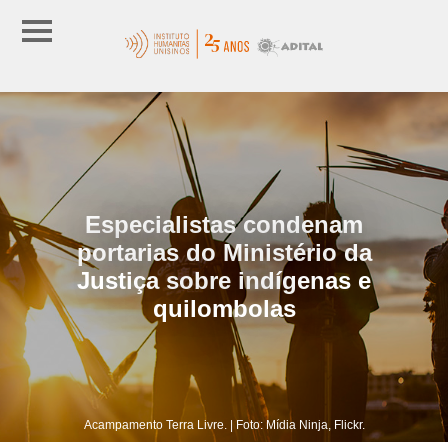
Especialistas condenam
portarias do Ministério da
Justiça sobre indígenas e
quilombolas
Acampamento Terra Livre. | Foto: Mídia Ninja, Flickr.