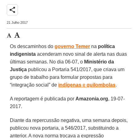
share
21 Julho 2017
Os descaminhos do
governo Temer
na
política
indigenista
acenderam novo sinal de alerta nas duas
últimas semanas. No dia 06-07, o
Ministério da
Justiça
publicou a Portaria 541/2017, que criava um
grupo de trabalho para formular propostas para
“integração social” de
indígenas
e
quilombolas
.
A reportagem é publicada por
Amazonia.org
, 19-07-
2017.
Diante da repercussão negativa, uma semana depois,
publicou nova portaria, a 546/2017, substituindo a
anterior. A nova norma trocava a expressão