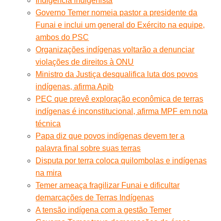
Indigência indigenista
Governo Temer nomeia pastor a presidente da
Funai e inclui um general do Exército na equipe,
ambos do PSC
Organizações indígenas voltarão a denunciar
violações de direitos à ONU
Ministro da Justiça desqualifica luta dos povos
indígenas, afirma Apib
PEC que prevê exploração econômica de terras
indígenas é inconstitucional, afirma MPF em nota
técnica
Papa diz que povos indígenas devem ter a
palavra final sobre suas terras
Disputa por terra coloca quilombolas e indígenas
na mira
Temer ameaça fragilizar Funai e dificultar
demarcações de Terras Indígenas
A tensão indígena com a gestão Temer