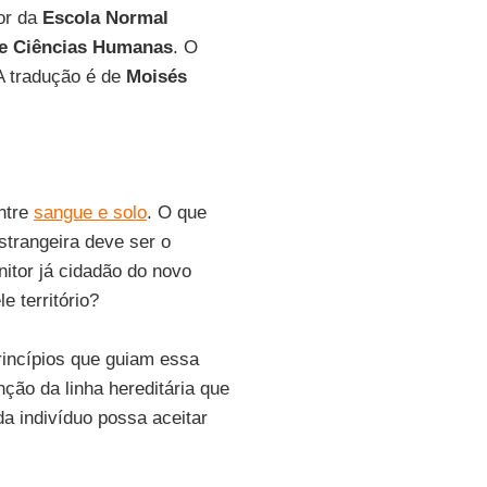
sor da
Escola Normal
 de Ciências Humanas
. O
 A tradução é de
Moisés
ntre
sangue e solo
. O que
strangeira deve ser o
itor já cidadão do novo
e território?
rincípios que guiam essa
ção da linha hereditária que
ada indivíduo possa aceitar