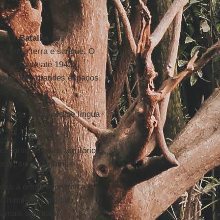
até a
Batalha de
el entre terra e sangue. O
ada adiante até 1943,
ão de três grandes espaços,
te aos territórios de língua
 constituído pelos territórios
ois, se perderam; e
ídas à órbita econômica
ch milenar, dividido,
 mais orientais,