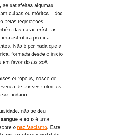
, se satisfeitas algumas
ejam culpas ou méritos – dos
do pelas legislações
mbém das características
uma estrutura política
antes. Não é por nada que a
rica
, formada desde o início
ou em favor do
ius soli
.
países europeus, nasce de
esença de posses coloniais
 secundário.
ualidade, não se deu
e
sangue
e
solo
é uma
sobre o
nazifascismo
. Este