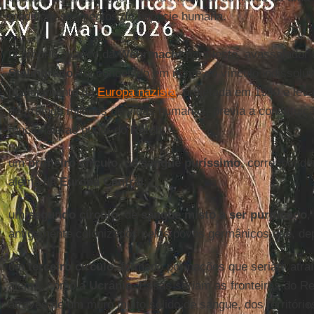
modificar segmentos da espécie humana.
O próprio avanço da
Wehrmacht
para leste, avassalador 
Stalingrado
, foi concebido em nome do vínculo indissolúv
planejamento da
Europa nazista
, projetada em 1940 e lev
destruindo milhões de vidas humanas, previa a constituiç
funcionais ao poder do
Reich
:
um
primeiro círculo
, de
sangue puríssimo
, corresponden
alemã da
Europa Central
;
um
segundo círculo
, de
sangue misto a ser purificado
,
antigamente colonizados pelos povos germânicos que, dep
um
terceiro círculo
, formado por nações que seriam atra
alemã, como a
Ucrânia
. Essas seriam as fronteiras do Rei
através de um muro muito sólido de sangue, dos territórios