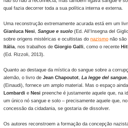
não só não a reconhecia, mas também ligava sangue e sol
qual fazia decorrer toda a sua política interna e externa.
Uma reconstrução extremamente acurada está em um liv
Gianluca Nesi
,
Sangue e suolo
(Ed. All’Insegna del Gigl
sobre origens mistéricas e ocultistas do
nazismo
não são 
Itália
, nos trabalhos de
Giorgio Galli
, como o recente
Hit
(Ed. Rizzoli, 2013).
Quanto ao destaque da mística do sangue sobre a corrupç
alemão, o livro de
Jean Chapoutot
,
La legge del sangue.
(Einaudi), fornece um amplo material. Mas o espaço ainda 
Lombardi
e
Nesi
preenche é justamente aquele que, na id
um único nó sangue e solo – precisamente aquele que, no 
concessão da cidadania, se gostaria de dissolver.
Os autores reconstroem a formação da concepção nazista, 