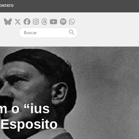
ONTATO
search
m o “ius
 Esposito