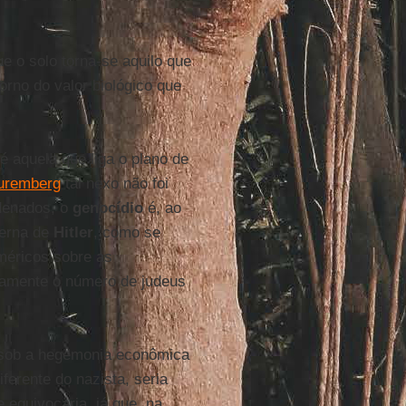
ue o solo torna-se aquilo que
orno do valor biológico que
é aquela que liga o plano de
uremberg
tal nexo não foi
ndenados, o
genocídio
é, ao
terna de
Hitler
, como se
méricos sobre as
tamente o número de judeus
a sob a hegemonia econômica
ferente do nazista, seria
 equivocaria, já que, na