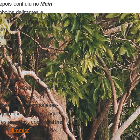
epois confluiu no
Mein
mbolos delirantes e
ndo fora do qual é difícil
tro, está o nexo muito
obre a nacionalização do
 de “espaço vital”, os
romana, conferindo ao seu
ia expansão.
o daquilo que o envenenava,
s
Urais
. Assim como o solo
avam, também assim o
alhada pelos camponeses-
aquilo que fecundava aquela
efes nazistas, como
Walther
– e
Himmler
, vinham de
 árvore também podia