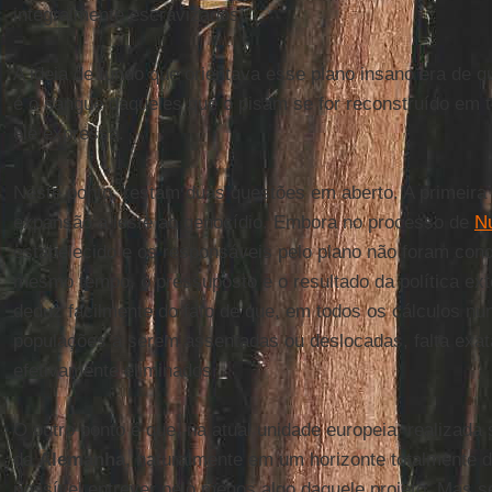
integralmente escravizados.
A ideia de fundo que orientava esse plano insano era de q
é o sangue daqueles que o pisam se for reconstruído em t
ele expressa.
Neste ponto, restam duas questões em aberto. A primeira 
expansão a leste ao genocídio. Embora no processo de
N
estabelecido e os responsáveis pelo plano não foram co
mesmo tempo, o pressuposto e o resultado da política ex
deduz facilmente do fato de que, em todos os cálculos nu
populações a serem assentadas ou deslocadas, falta exa
efetivamente eliminados.
O outro ponto é que, na atual unidade europeia, realizad
da
Alemanha
, naturalmente em um horizonte totalmente di
possível entrever pelo menos algo daquele projeto. Mas se