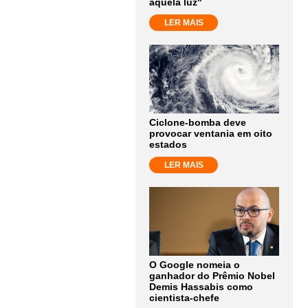
aquela luz"
LER MAIS
Ciclone-bomba deve
provocar ventania em oito
estados
LER MAIS
O Google nomeia o
ganhador do Prêmio Nobel
Demis Hassabis como
cientista-chefe