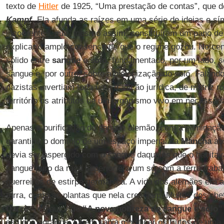
texto de
Hitler
de 1925, “Uma prestação de contas”, que d
Kampf
. Ela afunda as raízes em uma série de ideias e sí
incoerentes, que, mesmo assim, constituíram um pano de fu
explicar o amplo consenso de que o regime gozou. No cen
sólido entre
sangue
e
solo
, fundamentado, por um lado, s
sangue e, por outro, sobre a biologização do solo. Falando
nazistas invertiam toda uma tradição jurídica, de matriz 
território os atributos de um organismo vivo em necessár
Apenas a purificação do sangue alemão, com a eliminaçã
garantiria o domínio de um espaço imperial da
Mancha
ao
devia ser aspergido com o sangue daqueles que o habit
sangue puro da raça superior era um só com a terra trab
guerreiros de estirpe germânica. A vida dos alemães era 
terra, como as plantas que nela cresciam. Muitos dos ch
Darrè
– ex-autor de
“A nova nobreza de sangue e solo”
estudos agrários. Quem sabia modificar os frutos de uma