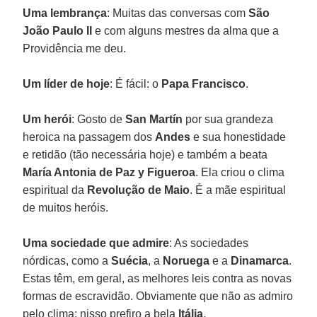
Uma lembrança
: Muitas das conversas com
São
João Paulo II
e com alguns mestres da alma que a
Providência me deu.
Um líder de hoje
: É fácil: o
Papa Francisco
.
Um herói
: Gosto de
San Martín
por sua grandeza
heroica na passagem dos
Andes
e sua honestidade
e retidão (tão necessária hoje) e também a beata
María Antonia de Paz y Figueroa
. Ela criou o clima
espiritual da
Revolução de Maio
. É a mãe espiritual
de muitos heróis.
Uma sociedade que admire
: As sociedades
nórdicas, como a
Suécia
, a
Noruega
e a
Dinamarca
.
Estas têm, em geral, as melhores leis contra as novas
formas de escravidão. Obviamente que não as admiro
pelo clima; nisso prefiro a bela
Itália
.