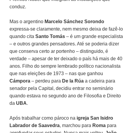
conduz.
Mas o argentino
Marcelo Sánchez Sorondo
expressa-se claramente, nem mesmo deixa de fazê-lo
quando cita
Santo
Tomás
– é um grande especialista
– e outros grandes pensadores. Até se poderia dizer
que conserva certo ar portenho – distinguido, é
verdade – apesar de ter deixado o país há mais de 40
anos. Filho do sempre lembrado político nacionalista
que nas eleições de 1973 – nas que ganhou
Cámpora
– perdeu para
De la Rúa
a cadeira para
senador pela Capital, decidiu entrar no seminário
quando estava no segundo ano de Filosofia e Direito
da
UBA
.
Após trabalhar como pároco na
igreja San Isidro
Labrador de Saavedra
, marchou para
Roma
para
aprofundar seus estudos. Nunca mais voltou.
João