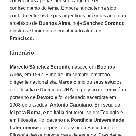
convocados apenas por seu cargo ou seu
conhecimento do tema. Embora nunca tenha sido
contado entre os bispos argentinos próximos ao então
arcebispo de
Buenos Aires
, hoje
Sánchez
Sorondo
mostra-se firmemente encolunado atrás de
Francisco
.
Itinerário
Marcelo Sánchez Sorondo
nasceu em
Buenos
Aires
, em 1942. Filho de um sempre lembrado
dirigente nacionalista,
Marcelo
iniciou seus estudos
de Filosofia e Direito na
UBA
. Ingressou no seminário
portenho de
Devoto
e foi ordenado sacerdote em
1968 pelo cardeal
Antonio Caggiano
. Em seguida,
foi para
Roma
, e na
Itália
doutorou-se em Teologia e
em Filosofia. Foi decano na
Pontifícia Universidade
Lateranense
e depois professor da Faculdade de
Filosofia dessa mesma casa de estudos. Presidente