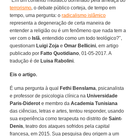
"Em um contexto midiático dominado pela ameaça do
terrorismo
, o debate público corteja, de tempo em
tempo, uma pergunta: o
radicalismo islâmico
representa a degeneração de certa maneira de
entender a religião ou é um fenômeno que nada tem a
ver com o
Islã
, entendido como um todo teológico?",
questionam
Luigi Zoja
e
Omar Bellicini
, em artigo
publicado por
Fatto Quotidiano
, 01-05-2017. A
tradução é de
Luisa Rabolini
.
Eis o artigo.
É uma pergunta à qual
Fethi Benslama
, psicanalista
e professor de psicologia clínica na
Universidade
Paris-Diderot
e membro da
Academia Tunisiana
das ciências, letras e artes, tentou responder, usando
sua experiência como terapeuta no distrito de
Saint-
Denis
, teatro dos ataques sofridos pela capital
francesa, em 2015. Sua pesquisa deu origem a um