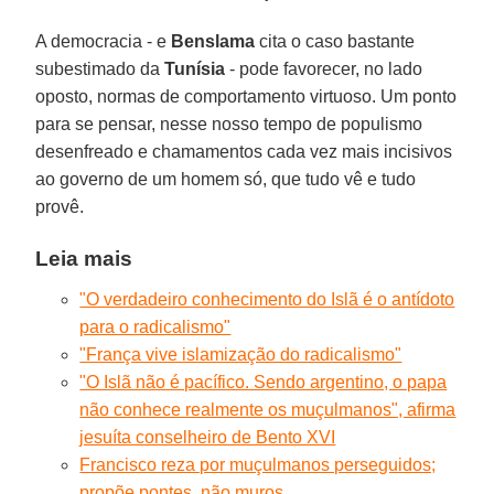
A democracia - e
Benslama
cita o caso bastante
subestimado da
Tunísia
- pode favorecer, no lado
oposto, normas de comportamento virtuoso. Um ponto
para se pensar, nesse nosso tempo de populismo
desenfreado e chamamentos cada vez mais incisivos
ao governo de um homem só, que tudo vê e tudo
provê.
Leia mais
"O verdadeiro conhecimento do Islã é o antídoto
para o radicalismo"
"França vive islamização do radicalismo"
"O Islã não é pacífico. Sendo argentino, o papa
não conhece realmente os muçulmanos", afirma
jesuíta conselheiro de Bento XVI
Francisco reza por muçulmanos perseguidos;
propõe pontes, não muros