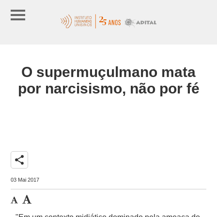
O supermuçulmano mata
por narcisismo, não por fé
share
03 Mai 2017