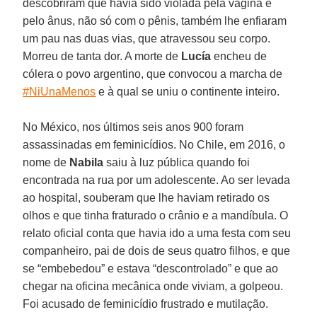
descobriram que havia sido violada pela vagina e
pelo ânus, não só com o pênis, também lhe enfiaram
um pau nas duas vias, que atravessou seu corpo.
Morreu de tanta dor. A morte de
Lucía
encheu de
cólera o povo argentino, que convocou a marcha de
#NiUnaMenos
e à qual se uniu o continente inteiro.
No México, nos últimos seis anos 900 foram
assassinadas em feminicídios. No Chile, em 2016, o
nome de
Nabila
saiu à luz pública quando foi
encontrada na rua por um adolescente. Ao ser levada
ao hospital, souberam que lhe haviam retirado os
olhos e que tinha fraturado o crânio e a mandíbula. O
relato oficial conta que havia ido a uma festa com seu
companheiro, pai de dois de seus quatro filhos, e que
se “embebedou” e estava “descontrolado” e que ao
chegar na oficina mecânica onde viviam, a golpeou.
Foi acusado de feminicídio frustrado e mutilação.