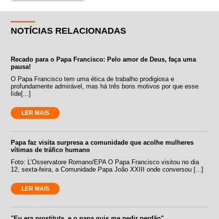
NOTÍCIAS RELACIONADAS
Recado para o Papa Francisco: Pelo amor de Deus, faça uma
pausa!
O Papa Francisco tem uma ética de trabalho prodigiosa e
profundamente admirável, mas há três bons motivos por que esse
líde[...]
LER MAIS
Papa faz visita surpresa a comunidade que acolhe mulheres
vítimas de tráfico humano
Foto: L’Osservatore Romano/EPA O Papa Francisco visitou no dia
12, sexta-feira, a Comunidade Papa João XXIII onde conversou [...]
LER MAIS
"Eu era prostituta, e o papa quis me pedir perdão"