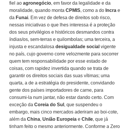
fiel ao
agronegócio
, em favor da legalidade e da
moralidade, quando monta
CPMIS
, como a do
Incra
e
da
Funai
. Em vez de defesa de direitos sob risco,
nessas iniciativas o que lhes interessa é a proteção
dos seus privilégios e históricos desmandos contra
índias/os, sem-terras e quilombolas; uma terceira, a
injusta e escandalosa
desigualdade social
vigente
no país, cujo governo corre velozmente para socorrer
quem tem responsabilidade por esse estado de
coisas, com rapidez invertida quando se trata de
garantir os direitos sociais das suas vítimas; uma
quarta, a de a estratégia do presidente, convidando
gente dos países importadores de carne, para
consumi-la num jantar, não estar dando certo. Com
exceção da
Coreia do Sul
, que suspendeu o
embargo, mais cinco mercados aderiram ao boi-cote,
além da
China
,
União Europeia
e
Chile
, que já
tinham feito o mesmo anteriormente. Conforme a Zero