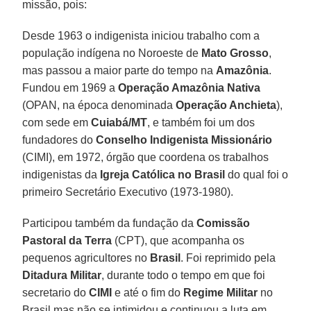
missão, pois:
Desde 1963 o indigenista iniciou trabalho com a
população indígena no Noroeste de
Mato Grosso
,
mas passou a maior parte do tempo na
Amazônia
.
Fundou em 1969 a
Operação Amazônia Nativa
(OPAN, na época denominada
Operação Anchieta
),
com sede em
Cuiabá/MT
, e também foi um dos
fundadores do
Conselho Indigenista Missionário
(CIMI), em 1972, órgão que coordena os trabalhos
indigenistas da
Igreja Católica no Brasil
do qual foi o
primeiro Secretário Executivo (1973-1980).
Participou também da fundação da
Comissão
Pastoral da Terra
(CPT), que acompanha os
pequenos agricultores no
Brasil
. Foi reprimido pela
Ditadura Militar
, durante todo o tempo em que foi
secretario do
CIMI
e até o fim do
Regime Militar
no
Brasil mas não se intimidou e continuou a luta em