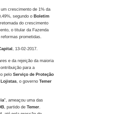
m um crescimento de 1% da
 0,49%, segundo o
Boletim
a retomada do crescimento
nto, o titular da Fazenda
 reformas prometidas.
apital
, 13-02-2017.
res e da rejeição da maioria
ontribuição para a
ro pelo
Serviço de Proteção
Lojistas
, o governo
Temer
ia
”, ameaçou uma das
DB
, partido de
Temer
.
l
, até pela pressão de