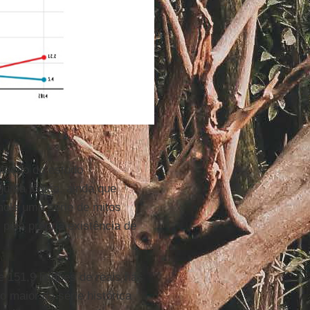
ulação do estudo
lguma lógica, ainda que
mole uma série de mitos
 pela própria existência de
e 151,9 bilhões de reais nas
 maior da série histórica