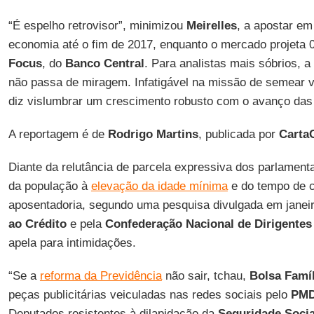
“É espelho retrovisor”, minimizou
Meirelles
, a apostar e
economia até o fim de 2017, enquanto o mercado projeta
Focus
, do
Banco Central
. Para analistas mais sóbrios, 
não passa de miragem. Infatigável na missão de semear ve
diz vislumbrar um crescimento robusto com o avanço das
A reportagem é de
Rodrigo Martins
, publicada por
CartaC
Diante da relutância de parcela expressiva dos parlamenta
da população à
elevação da idade mínima
e do tempo de c
aposentadoria, segundo uma pesquisa divulgada em janei
ao Crédito
e pela
Confederação Nacional de Dirigentes 
apela para intimidações.
“Se a
reforma da Previdência
não sair, tchau,
Bolsa Famíl
peças publicitárias veiculadas nas redes sociais pelo
PM
Deputados resistentes à dilapidação da
Seguridade Socia