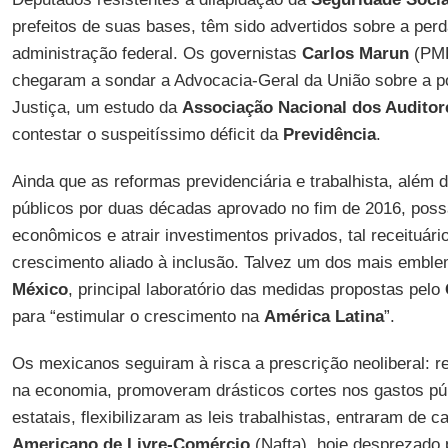
prefeitos de suas bases, têm sido advertidos sobre a perd
administração federal. Os governistas
Carlos Marun
(PM
chegaram a sondar a Advocacia-Geral da União sobre a po
Justiça, um estudo da
Associação Nacional dos Auditor
contestar o suspeitíssimo déficit da
Previdência
.
Ainda que as reformas previdenciária e trabalhista, além
públicos por duas décadas aprovado no fim de 2016, pos
econômicos e atrair investimentos privados, tal receituári
crescimento aliado à inclusão. Talvez um dos mais emble
México
, principal laboratório das medidas propostas pelo
para “estimular o crescimento na
América Latina
”.
Os mexicanos seguiram à risca a prescrição neoliberal: r
na economia, promoveram drásticos cortes nos gastos púb
estatais, flexibilizaram as leis trabalhistas, entraram de 
Americano de Livre-Comércio
(Nafta), hoje desprezado 