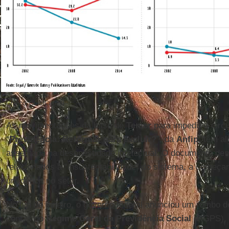
Gráfico: CartaCapital
As movimentações da base de
Temer
para impedir a circ
“
Previdência: Reformar para excluir?
”, da
Anfip
, têm a
assentada na desonestidade intelectual. O documento de
relacionados à “insustentabilidade” do sistema, a começar
um déficit no setor.
No fim de janeiro, o governo federal anunciou um rombo d
contas do
Regime Geral da Previdência Social
(RGPS), o