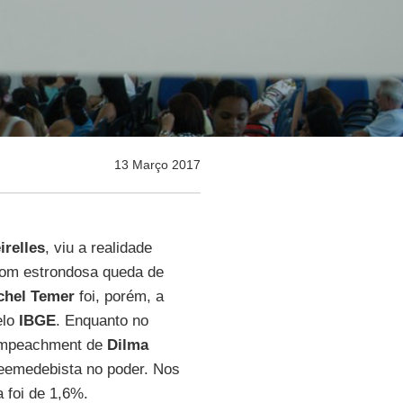
13 Março 2017
irelles
, viu a realidade
com estrondosa queda de
chel Temer
foi, porém, a
elo
IBGE
. Enquanto no
 impeachment de
Dilma
peemedebista no poder. Nos
 foi de 1,6%.