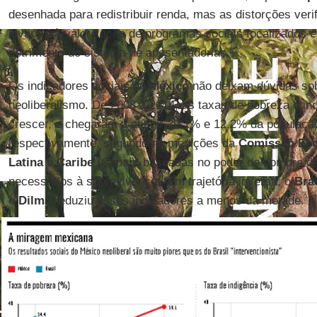
desenhada para redistribuir renda, mas as distorções ver
levaram à valorização de programas sociais focalizados e
detrimento do sistema de aposentadorias.”
Os indicadores sociais do
México
não deixam dúvidas sob
neoliberalismo. De 2008 a 2014, as taxas de pobreza e in
crescer, e chegaram a atingir 39,1% e 12,2% da populaçã
respectivamente, segundo as medições da
Comissão Eco
Latina e Caribe
(Cepal), baseadas no poder de compra de
necessários à sobrevivência. Em trajetória inversa, o
Bras
e
Dilma
reduziu esses indicadores a menos da metade.