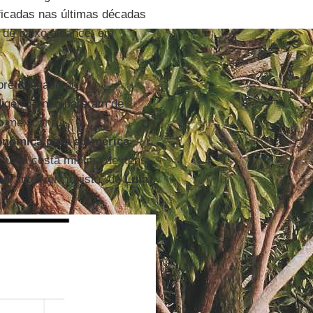
ificadas nas últimas décadas
 de baixo alcance, em
re o legado do
digência não pararam de
o mexicana,
nômica para a América
 uma cesta mínima de itens
il
“intervencionista” de
Lula