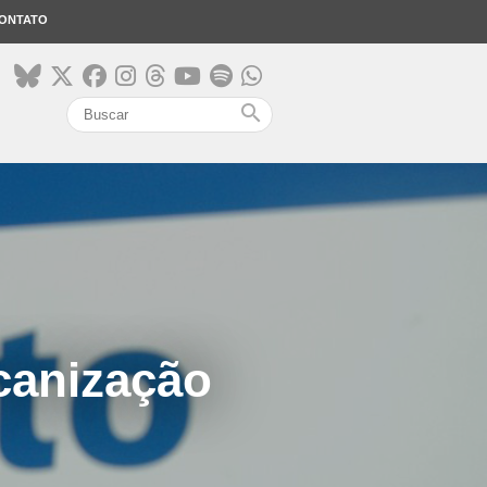
ONTATO
search
canização