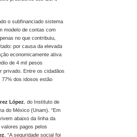
do o subfinanciado sistema
 um modelo de contas com
apenas no que contribuiu,
tado: por causa da elevada
lação economicamente ativa
édio de 4 mil pesos
r privado. Entre os cidadãos
, 77% dos idosos estão
rez López
, do Instituto de
ma do México (Unam). “Em
ivem abaixo da linha da
 valores pagos pelos
ez
. “A seguridade social foi