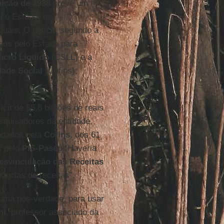
uição de 1988
prevê um
l o Estado, os
uais. O déficit, segundo a
ados pelo Estado para
ucro Líquido
(CSLL) e a
dade Social
(Cofins),
cit de 85,8 bilhões de reais
quisadores da entidade,
cadados pela
Cofins
, dos 61
s pelo
PIS-Pasep
. Haveria
esvinculação das Receitas
úncias de receitas”.
, uma pós-verdade, para usar
ni
, professor associado da