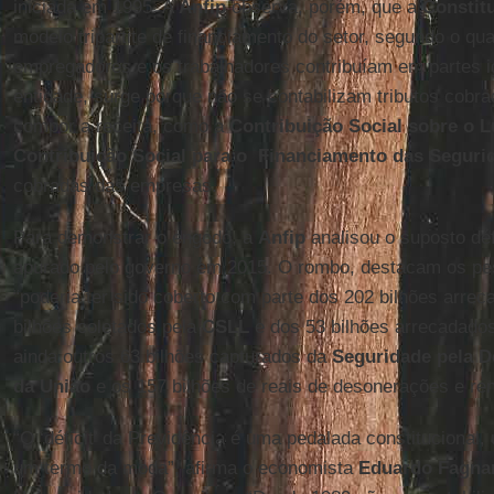
iniciada em 1995. A
Anfip
observa, porém, que a
Constit
modelo tripartite de financiamento do setor, segundo o qua
empregadores e os trabalhadores contribuíam em partes ig
entidade, surge porque não se contabilizam tributos cobr
compor a receita, como a
Contribuição Social sobre o L
Contribuição Social para o Financiamento das Seguri
cobradas das empresas.
Para demonstrar o engodo, a
Anfip
analisou o suposto défi
apurado pelo governo em 2015. O rombo, destacam os pes
“poderia ter sido coberto com parte dos 202 bilhões arre
bilhões coletados pela
CSLL
e dos 53 bilhões arrecadado
ainda outros 63 bilhões capturados da
Seguridade pela D
da União
e os 157 bilhões de reais de desonerações e ren
“O ‘déficit’ da Previdência é uma pedalada constitucional
um termo da moda”, afirma o economista
Eduardo Fagna