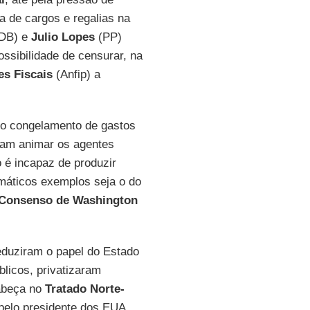
a de cargos e regalias na
DB) e
Julio Lopes
(PP)
ssibilidade de censurar, na
es Fiscais
(Anfip) a
 do congelamento de gastos
sam animar os agentes
o é incapaz de produzir
máticos exemplos seja o do
Consenso de Washington
eduziram o papel do Estado
licos, privatizaram
cabeça no
Tratado Norte-
pelo presidente dos EUA,