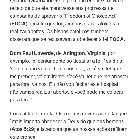
Quando
Obama
foi eleito pela primeira vez, havia o
receio de que ele mantivesse sua promessa de
campanha de aprovar o "Freedom of Choice Act"
(
FOCA
), uma lei que forçaria hospitais católicos a
realizar abortos. Os bispos católicos também
disseram que se recusavam a obedecer a lei
FOCA
.
Dom Paul Loverde
, de
Arlington
,
Virginia
, por
exemplo, foi contundente ao desafiar a lei: "eu diria:
'não, eu não vou fechar o hospital, você vai ter que
me prender, vá em frente. Você vai ter que me arrastar
para fora, vamos. Eu não vou fechar este hospital,
não vamos realizar abortos e você pode me colocar
para fora'".
Foi a atitude correta. Os cristãos devem acreditar que
"mais importa obedecer a Deus do que aos homens"
(
Atos 5:29
) e fazer com que as nossas ações reflitam
esta crença.