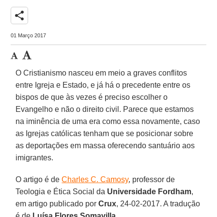
share
01 Março 2017
O Cristianismo nasceu em meio a graves conflitos
entre Igreja e Estado, e já há o precedente entre os
bispos de que às vezes é preciso escolher o
Evangelho e não o direito civil. Parece que estamos
na iminência de uma era como essa novamente, caso
as Igrejas católicas tenham que se posicionar sobre
as deportações em massa oferecendo santuário aos
imigrantes.
O artigo é de
Charles C. Camosy
, professor de
Teologia e Ética Social da
Universidade Fordham
,
em artigo publicado por
Crux
, 24-02-2017. A tradução
é de
Luísa Flores Somavilla
.