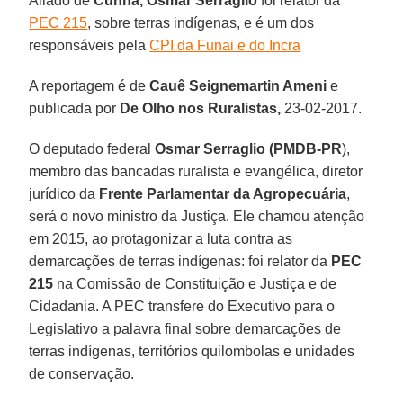
Aliado de
Cunha, Osmar Serraglio
foi relator da
PEC 215
, sobre terras indígenas, e é um dos
responsáveis pela
CPI da Funai e do Incra
A reportagem é de
Cauê Seignemartin Ameni
e
publicada por
De Olho nos Ruralistas,
23-02-2017.
O deputado federal
Osmar Serraglio (PMDB-PR
),
membro das bancadas ruralista e evangélica, diretor
jurídico da
Frente Parlamentar da Agropecuária
,
será o novo ministro da Justiça. Ele chamou atenção
em 2015, ao protagonizar a luta contra as
demarcações de terras indígenas: foi relator da
PEC
215
na Comissão de Constituição e Justiça e de
Cidadania. A PEC transfere do Executivo para o
Legislativo a palavra final sobre demarcações de
terras indígenas, territórios quilombolas e unidades
de conservação.