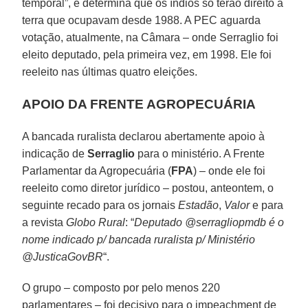
temporal”, e determina que os índios só terão direito à
terra que ocupavam desde 1988. A PEC aguarda
votação, atualmente, na Câmara – onde Serraglio foi
eleito deputado, pela primeira vez, em 1998. Ele foi
reeleito nas últimas quatro eleições.
APOIO DA FRENTE AGROPECUÁRIA
A bancada ruralista declarou abertamente apoio à
indicação de
Serraglio
para o ministério. A Frente
Parlamentar da Agropecuária (
FPA
) – onde ele foi
reeleito como diretor jurídico – postou, anteontem, o
seguinte recado para os jornais
Estadão
,
Valor
e para
a revista
Globo Rural
: “
Deputado @serragliopmdb é o
nome indicado p/ bancada ruralista p/ Ministério
@JusticaGovBR
“.
O grupo – composto por pelo menos 220
parlamentares – foi decisivo para o impeachment de