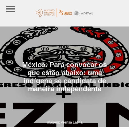
México. Para convocar os
que estão abaixo: uma
indígena se candidata de
maneira independente
Imagem: Prensa Latina