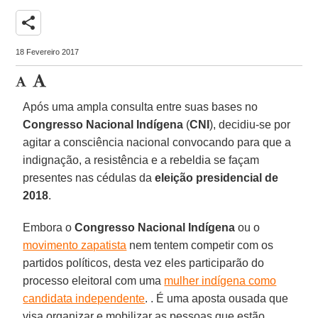
share
18 Fevereiro 2017
Após uma ampla consulta entre suas bases no
Congresso Nacional Indígena
(
CNI
), decidiu-se por
agitar a consciência nacional convocando para que a
indignação, a resistência e a rebeldia se façam
presentes nas cédulas da
eleição presidencial de
2018
.
Embora o
Congresso Nacional Indígena
ou o
movimento zapatista
nem tentem competir com os
partidos políticos, desta vez eles participarão do
processo eleitoral com uma
mulher indígena como
candidata independente
. . É uma aposta ousada que
visa organizar e mobilizar as pessoas que estão