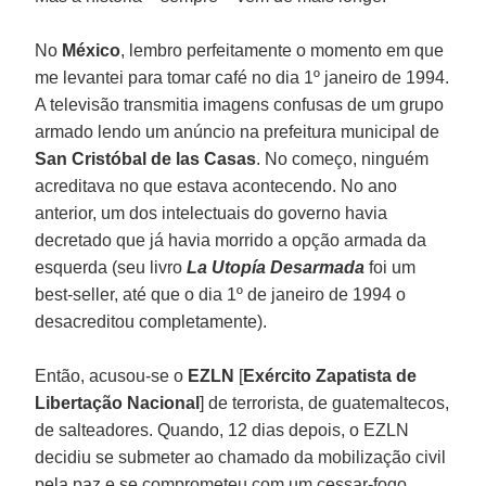
No
México
, lembro perfeitamente o momento em que
me levantei para tomar café no dia 1º janeiro de 1994.
A televisão transmitia imagens confusas de um grupo
armado lendo um anúncio na prefeitura municipal de
San Cristóbal de las Casas
. No começo, ninguém
acreditava no que estava acontecendo. No ano
anterior, um dos intelectuais do governo havia
decretado que já havia morrido a opção armada da
esquerda (seu livro
La Utopía Desarmada
foi um
best-seller, até que o dia 1º de janeiro de 1994 o
desacreditou completamente).
Então, acusou-se o
EZLN
[
Exército Zapatista de
Libertação Nacional
] de terrorista, de guatemaltecos,
de salteadores. Quando, 12 dias depois, o EZLN
decidiu se submeter ao chamado da mobilização civil
pela paz e se comprometeu com um cessar-fogo