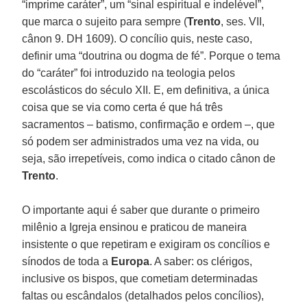
“imprime caráter”, um “sinal espiritual e indelével”,
que marca o sujeito para sempre (
Trento
, ses. VII,
cânon 9. DH 1609). O concílio quis, neste caso,
definir uma “doutrina ou dogma de fé”. Porque o tema
do “caráter” foi introduzido na teologia pelos
escolásticos do século XII. E, em definitiva, a única
coisa que se via como certa é que há três
sacramentos – batismo, confirmação e ordem –, que
só podem ser administrados uma vez na vida, ou
seja, são irrepetíveis, como indica o citado cânon de
Trento
.
O importante aqui é saber que durante o primeiro
milênio a Igreja ensinou e praticou de maneira
insistente o que repetiram e exigiram os concílios e
sínodos de toda a
Europa
. A saber: os clérigos,
inclusive os bispos, que cometiam determinadas
faltas ou escândalos (detalhados pelos concílios),