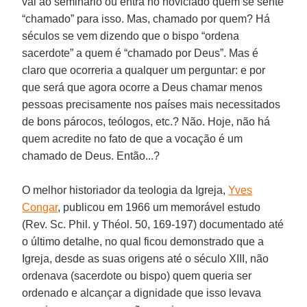
vai ao seminário ou entra no noviciado quem se sente
“chamado” para isso. Mas, chamado por quem? Há
séculos se vem dizendo que o bispo “ordena
sacerdote” a quem é “chamado por Deus”. Mas é
claro que ocorreria a qualquer um perguntar: e por
que será que agora ocorre a Deus chamar menos
pessoas precisamente nos países mais necessitados
de bons párocos, teólogos, etc.? Não. Hoje, não há
quem acredite no fato de que a vocação é um
chamado de Deus. Então...?
O melhor historiador da teologia da Igreja,
Yves
Congar
, publicou em 1966 um memorável estudo
(Rev. Sc. Phil. y Théol. 50, 169-197) documentado até
o último detalhe, no qual ficou demonstrado que a
Igreja, desde as suas origens até o século XIII, não
ordenava (sacerdote ou bispo) quem queria ser
ordenado e alcançar a dignidade que isso levava