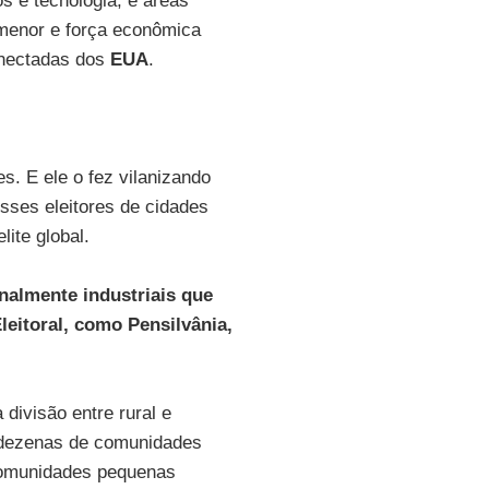
os e tecnologia, e áreas
menor e força econômica
onectadas dos
EUA
.
s. E ele o fez vilanizando
sses eleitores de cidades
lite global.
nalmente industriais que
leitoral, como Pensilvânia,
divisão entre rural e
dezenas de comunidades
omunidades pequenas