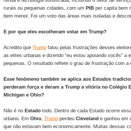
renda e tecnologia sofisticada, incluindo o setor de serviç
rurais ou pequenas cidades, com um
PIB
per capita bem 
bem menor. Foi um voto das áreas mais isoladas e desc
E por que eles escolheram votar em Trump?
Acredito que
Trump
falou pelas frustrações desses eleitore
as elites urbanas e dizendo “eu estou apoiando vocês” a e
pequenas. O resultado reflete o grau de frustração com a e
Esse fenômeno também se aplica aos Estados tradicio
perderam força e deram a Trump a vitória no Colégio E
Michigan e Ohio?
Não é no
Estado
todo. Dentro de cada Estado ocorre essa 
urbano. Em
Ohio
,
Trump
perdeu
Cleveland
e ganhou em 
que não estavam bem economicamente. Muitas dessas c