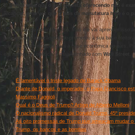
E Trump sabe que o que ele está oferecendo não é exa
alcançar, uma vez que o país da manufatura hoje é o pa
Não sei se ele entendeu isso. Mas ele vai aprender isso 
concentrar a atuação no que prometeu à sua base eleitora
que não são benéficos para a base econômica do país. Pa
em termos de política, é mais alinhado com
Wall Street
.
Leia mais
É lamentável o triste legado de Barack Obama
Diante de Donald, o imperador, o Papa Francisco est
Massimo Faggioli
Qual é o Deus de Trump? Artigo de Alberto Melloni
O nacionalismo radical de Donald Trump, 45º presid
As oito promessas de Trump que ameaçam mudar o
Trump, os bancos e as bombas