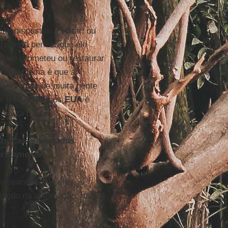
ão dispostas a voltar, ou
realista pensar que ele
o ele prometeu ou restaurar
. O problema é que a
ecisa mais de muita gente
or isso o
PIB
nos
EUA
é
 muita baixa.
ábricas anunciadas
iretamente.
eressante é que eles
stando na automação: carros