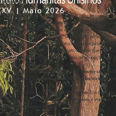
possível?
Algumas empresas estão motivadas e, até certo ponto, est
pelo menos não se mudar para outros países. Mas seria ir
poderia trazer de volta milhões de postos de trabalho com
a indústria à glória do passado, dos anos 60 por exemplo
manufatura, principalmente de alto valor agregado, não pr
para ser produzida. É muito mais eficiente do que era e p
muito alto em comparação com a taxa de ocupação, que é
É o caso da Chrysler e da Ford, não? Mesmo com as f
recentemente, serão poucas vagas criadas direta e ind
Sim, e isso ainda é um número significativo. E o mais int
cancelaram projetos com carros tradicionais e estão apo
elétricos e sem motorista.