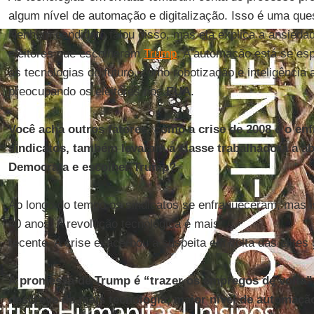
algum nível de automação e digitalização. Isso é uma que
Nenhum candidato falou disso, mas ela explica a ansiedad
eleitores que escolheram
Trump
. A automação está se esp
as tecnologias do futuro, como robotização e inteligência a
preocupando os eleitores nos
EUA
.
Você acha outros fatores, como a crise de 2008 e o e
sindicatos, também levaram a classe trabalhadora a a
Democrata e escolher Trump?
Ao longo do tempo os sindicatos se enfraqueceram, mas i
40 anos. A revolução tecnológica é mais
recente. A crise exacerbou a suspeita em volta das elites
A promessa de Trump é “trazer os empregos de volta”
descreve de mais tecnologia, maior nível de automação