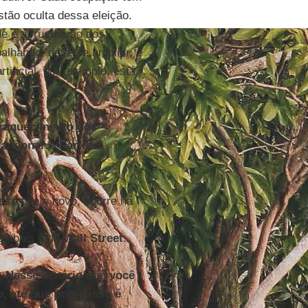
stão oculta dessa eleição.
e e a frustração dos
alhando, deve se ampliar, e
rtificial, por exemplo, está
nfraquecimento dos
bandonar o Partido
sso não é novo, ocorre há
 globais e de
Wall Street
.
. Nesse cenário que você
, até que ponto isso é