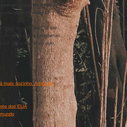
tamente o que ele pode
ís da alta tecnologia?
ao longo do caminho. Se ele
l, ele pode lançar programas
rece que o interesse dele,
á mais sozinho. Artigo de
ente dos EUA
 mundo