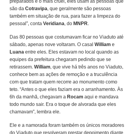
preparados e o mais cruel, eles usam as pessoas que
são da
Cotravipa
, que geralmente são pessoas
também em situação de rua, para fazer a limpeza do
pessoal”, conta
Veridiana
, do
MNPR
.
Das 80 pessoas que costumavam ficar no Viaduto até
sábado, apenas nove voltaram. O casal
William
e
Luana
entre eles. Eles estavam no local quando as
equipes da prefeitura chegaram pedindo que se
retirassem.
William
, que vive há três anos no Viaduto,
conhece bem as ações de remoção e a truculência
com que tratam quem recorre ao monumento como
teto. “Antes o que eles faziam era o arranhamento. Às
6h da manhã, chegavam a
Rocam
aqui e mandava
todo mundo sair. Era o toque de alvorada que eles
chamavam”, lembra ele.
Ele e a namorada foram também os únicos moradores
do Viaduto que resolveram prestar depoimento diante