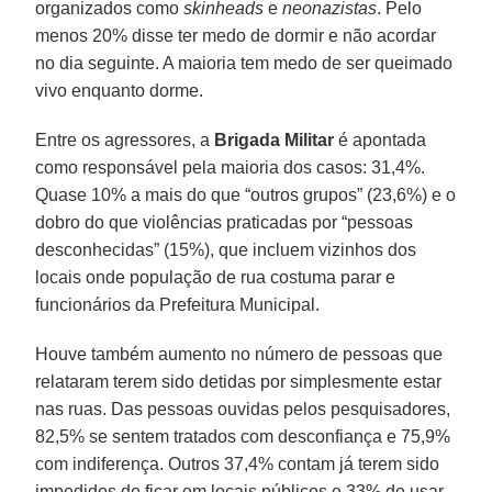
organizados como
skinheads
e
neonazistas
. Pelo
menos 20% disse ter medo de dormir e não acordar
no dia seguinte. A maioria tem medo de ser queimado
vivo enquanto dorme.
Entre os agressores, a
Brigada Militar
é apontada
como responsável pela maioria dos casos: 31,4%.
Quase 10% a mais do que “outros grupos” (23,6%) e o
dobro do que violências praticadas por “pessoas
desconhecidas” (15%), que incluem vizinhos dos
locais onde população de rua costuma parar e
funcionários da Prefeitura Municipal.
Houve também aumento no número de pessoas que
relataram terem sido detidas por simplesmente estar
nas ruas. Das pessoas ouvidas pelos pesquisadores,
82,5% se sentem tratados com desconfiança e 75,9%
com indiferença. Outros 37,4% contam já terem sido
impedidos de ficar em locais públicos e 33% de usar