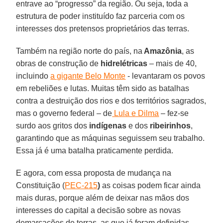
entrave ao “progresso” da região. Ou seja, toda a
estrutura de poder instituído faz parceria com os
interesses dos pretensos proprietários das terras.
Também na região norte do país, na
Amazônia
, as
obras de construção de
hidrelétricas
– mais de 40,
incluindo
a gigante Belo Monte
- levantaram os povos
em rebeliões e lutas. Muitas têm sido as batalhas
contra a destruição dos rios e dos territórios sagrados,
mas o governo federal – de
Lula e Dilma
– fez-se
surdo aos gritos dos
indígenas
e dos
ribeirinhos
,
garantindo que as máquinas seguissem seu trabalho.
Essa já é uma batalha praticamente perdida.
E agora, com essa proposta de mudança na
Constituição (
PEC-215
)
as coisas podem ficar ainda
mais duras, porque além de deixar nas mãos dos
interesses do capital a decisão sobre as novas
demarcações de terras, as que já foram definidas