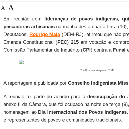
Em reunião com
lideranças de povos indígenas
,
qu
pescadoras artesanais
na manhã desta quarta-feira (10)
Deputados,
Rodrigo Maia
(DEM-RJ), afirmou que não pre
Emenda Constitucional (
PEC
)
215
em votação e comprom
Comissão Parlamentar de Inquérito (
CPI
) contra a
Funai
e
Créditos das imagens: CIMI
A reportagem é publicada por
Conselho Indigenista Miss
A reunião foi parte do acordo para a
desocupação do 
anexo II da Câmara, que foi ocupado na noite de terça (9)
homenagem ao
Dia Internacional dos Povos Indígenas
,
e representantes de povos e comunidades tradicionais.