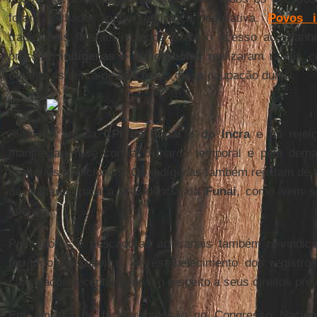
foram fechados pela segurança legislativa.
Povos i
tradicionais ficaram isolados e até o acesso aos banhei
pressão,
indígenas e quilombolas
realizaram rituais 
durante as cerca de três horas que a ocupação durou.
Além do fim da
CPI da Funai e do Incra
e da rejei
manifestaram-se contra o marco temporal e pela dema
territórios tradicionais. Os indígenas também rejeitam 
de militares para a presidência da
Funai
, como vem se
interino.
Pescadores e pescadoras artesanais também reivindic
territórios pesqueiros, o restabelecimento dos regist
cancelados recentemente e o respeito a seus direitos prev
Em um dia de forte repressão no Congresso Nacio