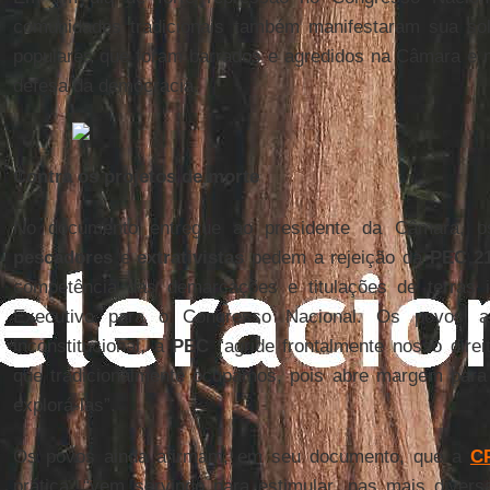
comunidades tradicionais também manifestaram sua so
populares que foram barrados e agredidos na Câmara e 
defesa da democracia.
Contra os projetos de morte
No documento entregue ao presidente da Câmara, 
pescadores
e
extrativistas
pedem a rejeição da
PEC 2
competência das demarcações e titulações de terras 
Executivo para o Congresso Nacional. Os povos a
inconstitucional, a
PEC
“agride frontalmente nosso direit
que tradicionalmente ocupamos, pois abre margem para 
explorá-las”.
Os povos ainda afirmam, em seu documento, que a
CP
prática, “vem servindo para estimular, nas mais divers