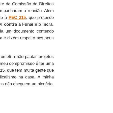
nte da Comissão de Direitos
ompanharam a reunião. Além
ção à
PEC 215
, que pretende
I contra a Funai
e o
Incra
,
aia um documento contendo
a e dizem respeito aos seus
ometi a não pautar projetos
 meu compromisso é ter uma
15
, que tem muita gente que
icalismo na casa. A minha
tos não cheguem ao plenário,