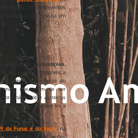
lidariedade aos movimentos
no Senado e sua postura em
os
indígenas
,
quilombolas
,
15
, que pretende transferir a
indígenas e quilombolas do
firmam que, além de ser
o originário sobre as terras
que terceiros possam vir a
I da Funai e do Incra
, na
as regiões do Brasil, ações