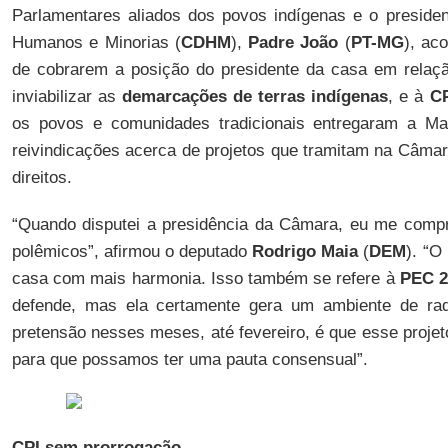
Parlamentares aliados dos povos indígenas e o preside
Humanos e Minorias (
CDHM
),
Padre João
(
PT-MG
), ac
de cobrarem a posição do presidente da casa em rela
inviabilizar as
demarcações de terras indígenas
, e à
CP
os povos e comunidades tradicionais entregaram a M
reivindicações acerca de projetos que tramitam na Câmar
direitos.
“Quando disputei a presidência da Câmara, eu me compr
polêmicos”, afirmou o deputado
Rodrigo Maia
(
DEM
). “O
casa com mais harmonia. Isso também se refere à
PEC 2
defende, mas ela certamente gera um ambiente de rad
pretensão nesses meses, até fevereiro, é que esse proje
para que possamos ter uma pauta consensual”.
CPI sem prorrogação