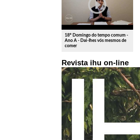
play_circle_outline
18º Domingo do tempo comum -
Ano A - Dai-lhes vós mesmos de
comer
Revista ihu on-line