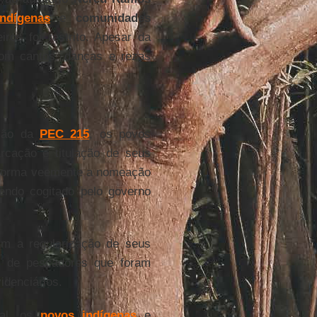
ndígenas
e
comunidades
ros foi restrito. Apesar da
com cantos, danças e rezas
ção da
PEC 215
, os povos
rcação e titulação de seus
de forma veemente a nomeação
ndo cogitado pelo governo
am a regularização de seus
ros de pescadores que foram
idenciários.
nal, os
povos indígenas
e