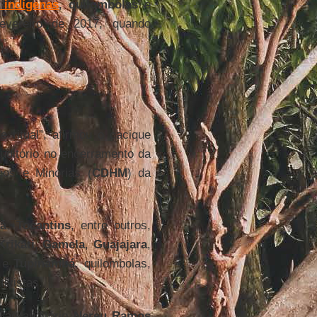
 indígenas
,
quilombolas
e
evereiro de 2017, quando
 ritual”, afirmou o cacique
uditório no encerramento da
nos e Minorias (
CDHM
) da
rá
,
Tocantins
, entre outros,
Krikati
,
Gamela
,
Guajajara
,
e
Tupinambá
, quilombolas,
ivistas.
 ao auditório
Nereu Ramos