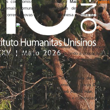
Os compromissos assumidos por
Maia
com os
povos
demais comunidades tradicionais devem valer até f
ocorrerão novas eleições para a mesa diretora da casa.
Ritual na Câmara
“Hoje esse auditório
Nereu Ramos
virou uma cabana de
Nailton Pataxó Hã Hã Hãe
, anunciando a ocupação do a
audiência promovida pela Comissão de Direitos Huma
Câmara dos Deputados.
Vindos de
Maranhão
,
Bahia
,
Rio Grande do Sul
,
Pa
participaram da audiência indígenas dos povos
Gavião
,
Kaingang
,
Guarani
Mbya
,
Pataxó Hã Hã Hãe
,
Macuxi
pescadores e pescadoras artesanais e comunidades extrat
Assim que a ocupação foi anunciada, todos os acessos