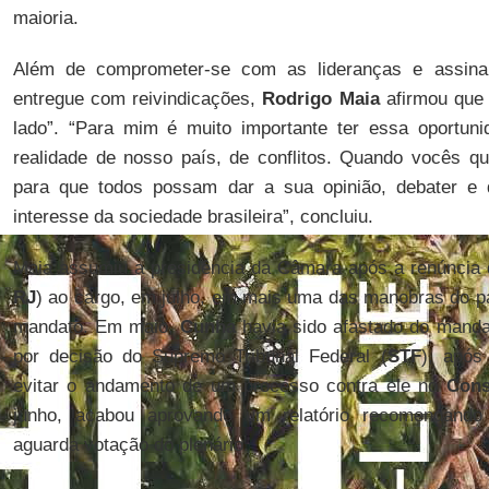
maioria.
Além de comprometer-se com as lideranças e assina
entregue com reivindicações,
Rodrigo Maia
afirmou que f
lado”. “Para mim é muito importante ter essa oportun
realidade de nosso país, de conflitos. Quando vocês q
para que todos possam dar a sua opinião, debater e 
interesse da sociedade brasileira”, concluiu.
Maia assumiu a presidência da Câmara após a renúncia
RJ
) ao cargo, em julho, em mais uma das manobras do pa
mandato. Em maio,
Cunha
havia sido afastado do manda
por decisão do Supremo Tribunal Federal (
STF
), após
evitar o andamento de um processo contra ele no
Cons
junho, acabou aprovando um relatório recomendando
aguarda votação do plenário.