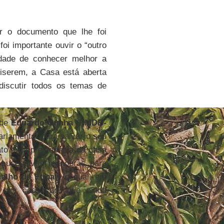
r o documento que lhe foi
oi importante ouvir o “outro
idade de conhecer melhor a
uiserem, a Casa está aberta
discutir todos os temas de
 de
Eduardo Cunha
(
PMDB-
rlamentar para salvar o seu
to e da presidência da casa
 sucessivas manobras para
elho de Ética
- o qual, em
 sua cassação, que ainda