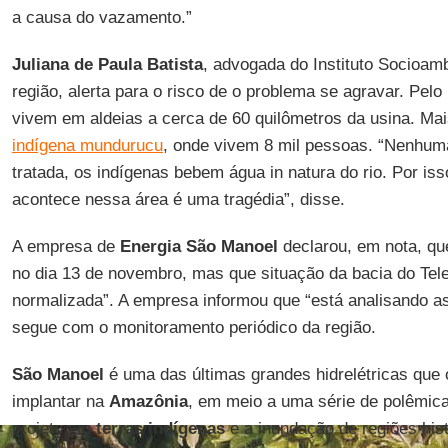
a causa do vazamento.”
Juliana de Paula Batista
, advogada do Instituto Socioamb
região, alerta para o risco de o problema se agravar. Pel
vivem em aldeias a cerca de 60 quilômetros da usina. Mai
indígena mundurucu
, onde vivem 8 mil pessoas. “Nenhum
tratada, os indígenas bebem água in natura do rio. Por iss
acontece nessa área é uma tragédia”, disse.
A empresa de
Energia São Manoel
declarou, em nota, qu
no dia 13 de novembro, mas que situação da bacia do Tele
normalizada”. A empresa informou que “está analisando a
segue com o monitoramento periódico da região.
São Manoel
é uma das últimas grandes hidrelétricas que
implantar na
Amazônia
, em meio a uma série de polêmic
projeto em
terras indígenas
e a inundação de regiões his