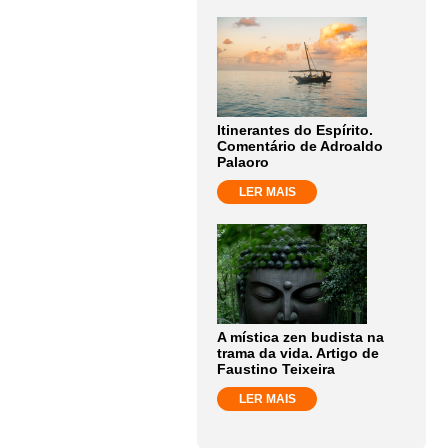
Itinerantes do Espírito.
Comentário de Adroaldo
Palaoro
LER MAIS
A mística zen budista na
trama da vida. Artigo de
Faustino Teixeira
LER MAIS