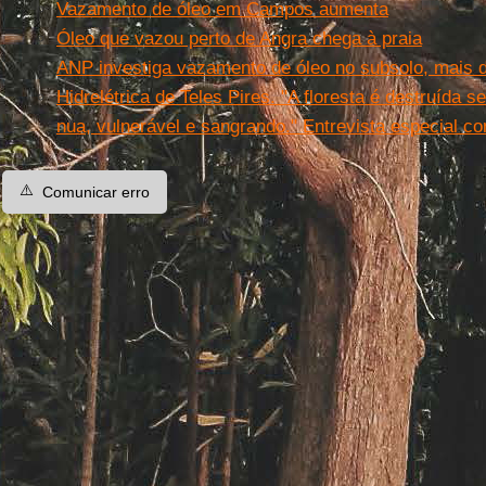
Vazamento de óleo em Campos aumenta
Óleo que vazou perto de Angra chega à praia
ANP investiga vazamento de óleo no subsolo, mais dif
Hidrelétrica de Teles Pires. "A floresta é destruída s
nua, vulnerável e sangrando." Entrevista especial c
⚠️
Comunicar erro