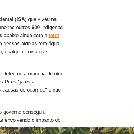
iental (
ISA
) que viveu na
o menos outros 900 indígenas
s abaixo ainda está a
terra
a dessas aldeias tem água
o, qualquer coisa que
e detectou a mancha de óleo
s Pires “já está
s causas do ocorrido” e que
 o governo conseguiu
as envolvendo o impacto do
tóricas e sagradas para os