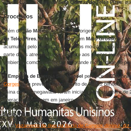
índios, como a chamada
Sete Quedas do Teles Pires
, qu
Processos
Além de
São Manoel
, o rio que dá origem ao
Tapajós
já f
de Teles Pires
,
Sinop
e
Colíder
, em
Mato Grosso
. Esse
acumulam pelo menos 24 processos movidos pelo Ministér
parte deles atrelados a desrespeito aos direitos indígena
ambiente, como ocorrências de grande mortandade de pei
A
Empresa de Energia São Manoel
pertence à
EDP Bras
Gorges
, que preveem investimento de R$ 2,2 bilhões na hi
usina de 700 megawatts foram iniciadas em setembro de 2
operações comecem em janeiro de 2018.
Leia mais
Vazamento de óleo na bacia de Campos diminui, diz