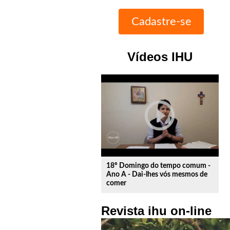
Vídeos IHU
play_circle_outline
18º Domingo do tempo comum -
Ano A - Dai-lhes vós mesmos de
comer
Revista ihu on-line