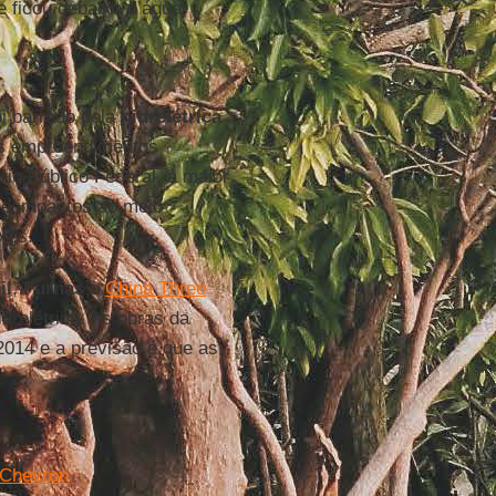
e ficou debaixo d’água
oi barrado pela
hidrelétrica
s empreendimentos
io Público Federal, a maior
s e impactos ao meio
xes.
il
,
Furnas
e
China Three
drelétrica. As obras da
014 e a previsão é que as
 Chevron