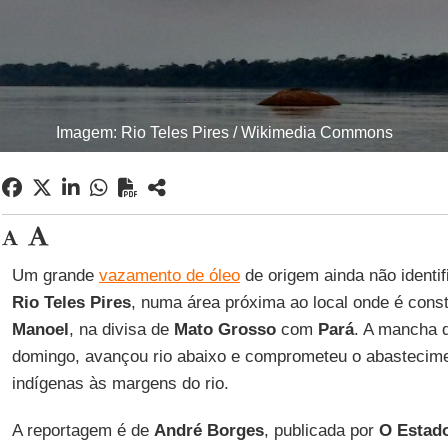
Imagem: Rio Teles Pires / Wikimedia Commons
Um grande
vazamento de óleo
de origem ainda não identif
Rio Teles Pires
, numa área próxima ao local onde é cons
Manoel
, na divisa de
Mato Grosso
com
Pará
. A mancha d
domingo, avançou rio abaixo e comprometeu o abastecime
indígenas às margens do rio.
A reportagem é de
André Borges
, publicada por
O Estado