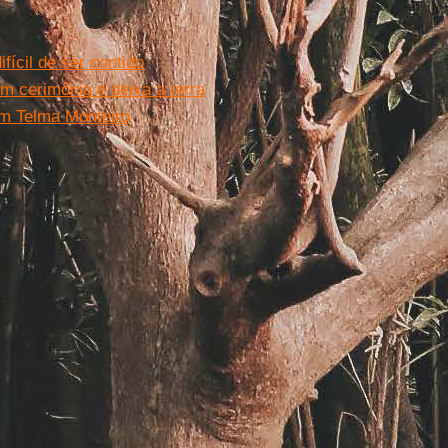
ícil de ser contido
em cerimônia e deixa a terra
om Telma Monteiro