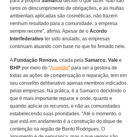
para a própria
Samarco
decidir o que fazer. Não são
raros os descumprimento de obrigações, e as multas
ambientais aplicadas são cosméticas, não trazem
nenhum resultado para a comunidade, a empresa
sempre recorre”, afirma. Apesar de o
Acordo
Interfederativo
ter sido anulado, as empresas
continuam atuando com base no que foi firmado nele.
A
Fundação Renova,
criada pela
Samarco, Vale
e
BHP
por meio do “
Acordão
” para ser a gestora de
todas as ações de compensação e reparação, tem em
seu conselho deliberativo apenas membros indicados
pelas empresas. Na prática, é a Samarco decidindo o
que é mais importante reparar e onde, quanto e
quando aplicar os recursos, e não as comunidades
estabelecendo suas prioridades. “Até o momento, o
que está em andamento é a construção do dique de
contenção na região de Bento Rodrigues. O
argumento é de segurança, mas o que vemos são