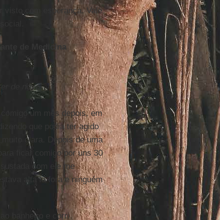
r visto com esperança. Vale
social.
dante de Medicina
zer de novo'
eu comigo um mês depois, em
izendo que podia ter agido
i muito clara. Depois de uma
 para ficar comigo por uns 30
assustada com ele me
stava alta lá fora e ninguém
 ao banheiro e corri