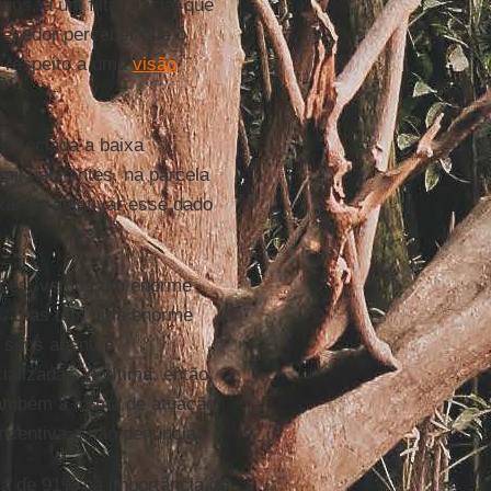
os, a um filtro social que
recedor perceber que o
 o respeito a uma
visão
ssociada a baixa
il habitantes, na parcela
ar de adjetivar esse dado
ições, vemos um enorme
as. Elas têm uma enorme
s seus agentes
lizadas. A vítima, então,
também a forma de atuação
incentiva a não denúncia.
ça de 91% na importância de