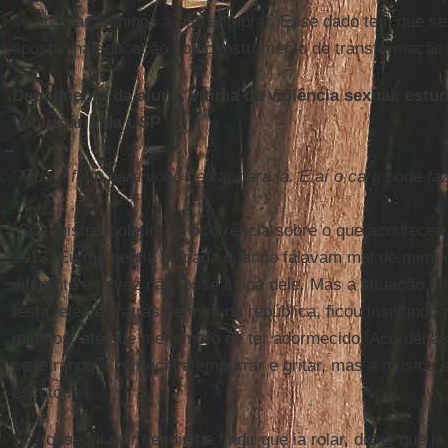
se ensinar meninos a não estuprar. Esse dado tem que se
apostar na educação como instrumento de transformação 
Depoimento da aluna, vítima de violência sexual, estu
Veterinária da USP
‘Tudo é feito para você deixar para lá. E aí o cara pode fa
“Só registrei boletim de ocorrência sobre o que acontec
2013. Eu me sentia culpada quando falavam mal de mim, d
diferente e talvez não fosse culpa dele. Mas a situação fo
festa, ele veio atrás de mim na república, ficou insistindo
minutos, até que me lembro de ter adormecido. Acordei 
penetrando e comecei a empurrar e gritar, mas a música e
escutou.
Só consegui sair depois de fingir que ia rolar, disse que ia