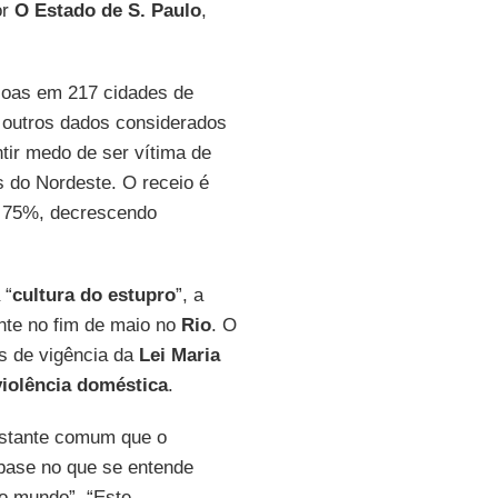
or
O Estado de S. Paulo
,
oas em 217 cidades de
a outros dados considerados
tir medo de ser vítima de
 do Nordeste. O receio é
e 75%, decrescendo
 “
cultura do estupro
”, a
te no fim de maio no
Rio
. O
s de vigência da
Lei Maria
violência doméstica
.
astante comum que o
base no que se entende
no mundo”. “Este