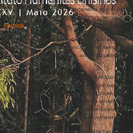
submetida, mesmo diante das conquistas dos últimos 30 an
define como deve ser seu comportamento. Assim, é estar
Brasil tem um enorme déficit civilizatório, condicionando
machista
de moralidade.
Os dados mostram que essa visão é predominantemente a
escolaridade e é notada em municípios com menos de 50 m
mais velha da população. Mesmo assim não podemos deix
como profundamente inquietante.
Quando se olha para a percepção que se tem das institu
hiato entre o medo da população e o cotidiano das políci
lição de casa para fazer, com uma melhor preparação do
independentemente de atuarem ou não em unidades especia
tem de enfrentar o modelo de moralidade estabelecido e 
das polícias, que não acolhe e muitas vezes atemoriza e 
Porém, uma brecha positiva que a pesquisa traz é a cren