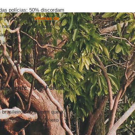
 das polícias: 50% discordam
os para atender
vítimas de
 nas delegacias. Quanto
ulação com ensino superior,
o acolhimento adequado.
ional dos Comandantes-
itos à Associação Nacional
presidente do Fórum
rasileiros acreditam que a
or estuprada. É um número
 sujeito de direitos e