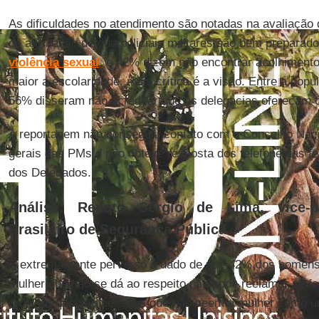
As dificuldades no atendimento são notadas na avaliação
da afirmação de que policiais militares são bem preparad
violência sexual
, e 42% dizem não encontrar acolhimento
maior a escolaridade, mais crítica é a visão. Entre a pop
56% disseram não acreditar que as delegacias ofereçam 
A reportagem não conseguiu contato com o Conselho Nac
gerais das PMs e não obteve resposta dos telefonemas fe
dos Delegados.
Análise: Renato Sérgio de Lima, vice-
Brasileiro de Segurança Pública
É extremamente perverso o dado de que 42% dos homens b
mulher que não se dá ao respeito não pode reclamar se f
cruel porque são pessoas que não veem a mulher como um