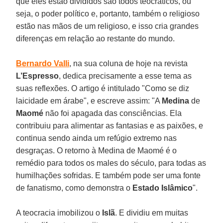
que eles estão divididos são todos teocráticos, ou
seja, o poder político e, portanto, também o religioso
estão nas mãos de um religioso, e isso cria grandes
diferenças em relação ao restante do mundo.
Bernardo Valli
, na sua coluna de hoje na revista
L’Espresso
, dedica precisamente a esse tema as
suas reflexões. O artigo é intitulado "Como se diz
laicidade em árabe", e escreve assim: "A
Medina
de
Maomé
não foi apagada das consciências. Ela
contribuiu para alimentar as fantasias e as paixões, e
continua sendo ainda um refúgio extremo nas
desgraças. O retorno à Medina de Maomé é o
remédio para todos os males do século, para todas as
humilhações sofridas. E também pode ser uma fonte
de fanatismo, como demonstra o
Estado Islâmico
".
A teocracia imobilizou o
Islã
. E dividiu em muitas