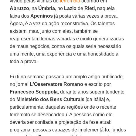
vivido pelas vítimas do
terremoto
ocorrido em
Abruzzo
, na
Úmbria
, no
Lazio
de
Rieti
, naquela
faixa dos
Apeninos
já posta várias vezes à prova.
Agora, é a vez da ação reconstrutiva. Os talentos
existem, mas, junto com eles, também se
reapresentam formas variadas e muito generalizadas
de maus negócios, contra os quais seria necessário
uma mente, uma experiência e uma honestidade a
toda a prova.
Eu li na semana passada um amplo artigo publicado
no jornal
L'Osservatore Romano
e escrito por
Francesco Scoppola
, durante anos superintendente
do
Ministério dos Bens Culturais
[da Itália] e,
particularmente, daquelas regiões onde o recente
terremoto se desencadeou. A pessoas como ele
deveria ser confiada a projetação da fase atual:
programa, pessoas capazes de implementá-lo, fundos