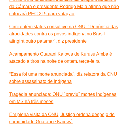
da Câmara e presidente Rodrigo Maia afirma que não
colocará PEC 215 para votação
Cimi obtém status consultivo na ONU: "Denúncia das
atrocidades contra os povos indígena no Brasil
atingirá outro patamar", diz presidente
Acampamento Guarani Kaiowa de Kurusu Amba é
atacado a tiros na noite de ontem, terça-feira
“Essa foi uma morte anunciada", diz relatora da ONU
sobre assassinato de indígena
Tragédia anunciada: ONU "previu" mortes indígenas
em MS há três meses
Em plena visita da ONU, Justiça ordena despejo de
comunidade Guarani e Kaiowá