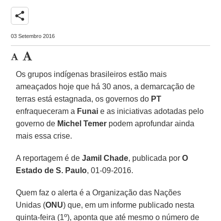
share
03 Setembro 2016
Os grupos indígenas brasileiros estão mais
ameaçados hoje que há 30 anos, a demarcação de
terras está estagnada, os governos do
PT
enfraqueceram a
Funai
e as iniciativas adotadas pelo
governo de
Michel Temer
podem aprofundar ainda
mais essa crise.
A reportagem é de
Jamil Chade
, publicada por
O
Estado de S. Paulo
, 01-09-2016.
Quem faz o alerta é a Organização das Nações
Unidas (
ONU
) que, em um informe publicado nesta
quinta-feira (1º), aponta que até mesmo o número de