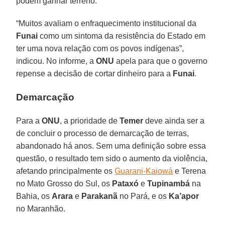
podem ganhar terreno.
“Muitos avaliam o enfraquecimento institucional da
Funai
como um sintoma da resistência do Estado em
ter uma nova relação com os povos indígenas”,
indicou. No informe, a
ONU
apela para que o governo
repense a decisão de cortar dinheiro para a
Funai
.
Demarcação
Para a
ONU
, a prioridade de
Temer
deve ainda ser a
de concluir o processo de demarcação de terras,
abandonado há anos. Sem uma definição sobre essa
questão, o resultado tem sido o aumento da violência,
afetando principalmente os
Guarani-Kaiowá
e Terena
no Mato Grosso do Sul, os
Pataxó
e
Tupinambá
na
Bahia, os
Arara
e
Parakanã
no Pará, e os
Ka’apor
no Maranhão.