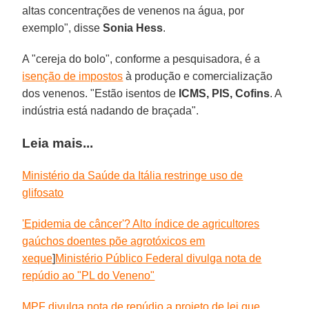
altas concentrações de venenos na água, por
exemplo", disse
Sonia Hess
.
A "cereja do bolo", conforme a pesquisadora, é a
isenção de impostos
à produção e comercialização
dos venenos. "Estão isentos de
ICMS, PIS, Cofins
. A
indústria está nadando de braçada".
Leia mais...
Ministério da Saúde da Itália restringe uso de
glifosato
'Epidemia de câncer'? Alto índice de agricultores
gaúchos doentes põe agrotóxicos em
xeque
]
Ministério Público Federal divulga nota de
repúdio ao "PL do Veneno"
MPF divulga nota de repúdio a projeto de lei que