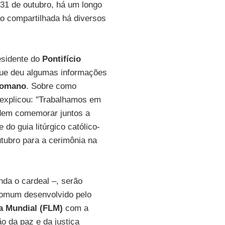
a 31 de outubro, há um longo
 compartilhada há diversos
esidente do
Pontifício
que deu algumas informações
Romano
. Sobre como
 explicou: "Trabalhamos em
odem comemorar juntos a
e do guia litúrgico católico-
utubro para a cerimônia na
nda o cardeal –, serão
comum desenvolvido pelo
a Mundial (FLM)
com a
o da paz e da justiça