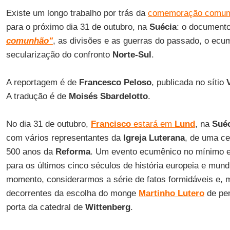
Existe um longo trabalho por trás da
comemoração comu
para o próximo dia 31 de outubro, na
Suécia
: o document
comunhão"
, as divisões e as guerras do passado, o ec
secularização do confronto
Norte-Sul
.
A reportagem é de
Francesco Peloso
, publicada no sítio
A tradução é de
Moisés Sbardelotto
.
No dia 31 de outubro,
Francisco
estará em
Lund
, na
Sué
com vários representantes da
Igreja Luterana
, de uma c
500 anos da
Reforma
. Um evento ecumênico no mínimo e
para os últimos cinco séculos de história europeia e mund
momento, considerarmos a série de fatos formidáveis e, m
decorrentes da escolha do monge
Martinho Lutero
de pen
porta da catedral de
Wittenberg
.