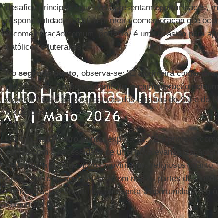
desafios principais, que nos apresentam oportunidades,
responsabilidades.
1)
É a primeira comemoração que oco
A comemoração comum, portanto, é uma ocasião para apr
católicos e luteranos".
No
segundo ponto
, observa-se: "É a primeira comemora
globalização. Consequentemente, a comemoração comum d
experiências e as perspectivas dos cristãos do Sul e do 
do
Ocidente
".
Por fim, no
terceiro ponto
, explica-se: "É a primeira co
contas com a necessidade de uma nova evangelização e
pela proliferação de novos movimentos religiosos quanto
crescimento da secularização em muitas partes do mund
comemoração comum nos apresenta a oportunidade e o ô
comum de fé".