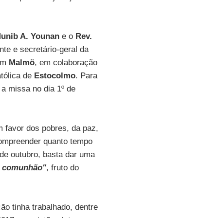
unib A. Younan
e o
Rev.
nte e secretário-geral da
 em
Malmö
, em colaboração
tólica de
Estocolmo
. Para
 a missa no dia 1º de
 favor dos pobres, da paz,
compreender quanto tempo
 de outubro, basta dar uma
e comunhão"
, fruto do
ão tinha trabalhado, dentre