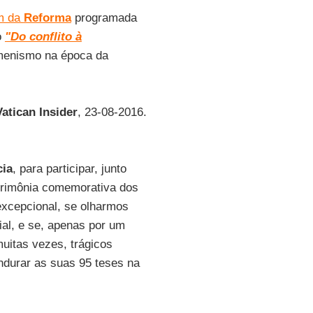
m da
Reforma
programada
o
"Do conflito à
umenismo na época da
Vatican Insider
, 23-08-2016.
cia
, para participar, junto
erimônia comemorativa dos
xcepcional, se olharmos
ial, e se, apenas por um
uitas vezes, trágicos
durar as suas 95 teses na