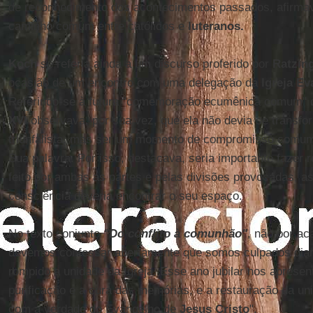
de reconhecimento dos acontecimentos passados, afirma
caminho comum entre católicos e
luteranos.
Koch
se referia ainda a um discurso proferido por
Ratzin
ocasião de um encontro com uma delegação da
Igreja Ev
Referindo-se à futura "comemoração ecumênica comum"
XVI
observava, por sua vez, que ela não devia se transf
triunfalista, mas ser um momento de compromisso comum
Sua palavra. Por isso, destacava, seria importante fazer 
feito por ambas as partes e pelas divisões provocadas, a
consciência deveria encontrar o seu espaço.
No texto conjunto
"Do conflito à comunhão"
, não por ac
devemos confessar abertamente que somos culpados diant
rompido a unidade da Igreja. Esse ano jubilar nos apresent
purificação e a cura das memórias, e a restauração da un
com a verdade do Evangelho de
Jesus Cristo
".