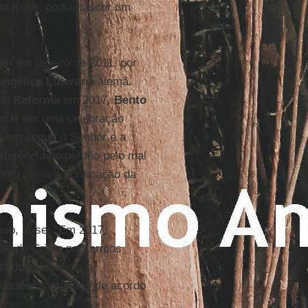
va Kokh, podia nascer um
ger
em janeiro de 2011, por
angélica Luterana
alemã.
 da
Reforma
em 2017,
Bento
ormar em uma celebração
 em seguir o Senhor e a
referência ao perdão pelo mal
ssim como a purificação da
aso, lê-se: "Em 2017,
e de Cristo por termos
a dois desafios: a
idade dos cristãos de acordo