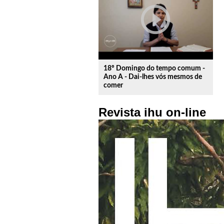
play_circle_outline
18º Domingo do tempo comum -
Ano A - Dai-lhes vós mesmos de
comer
Revista ihu on-line