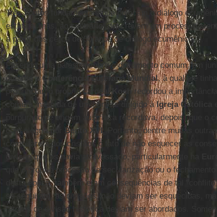
Três pontos fundamentais que colocam o diálogo ecumên
estática, mas, ao contrário, descrevem um processo ate
a partir dos cerca de 50 anos de diálogo ecumênico.
Fazendo uma palestra sobre o documento comum, em ju
durante a
Conferência Luterana Mundial
, à qual ele tin
pronunciar, o próprio cardeal
Koch
recordou a importânci
comum, nascida de um convite dirigido à
Igreja Católica
e
purpurado de origem austríaca recordava, depois, que o con
com alegria por
Bento XVI
. Portanto, dentre muitas outr
como tarefa dos cristãos o fato de não esquecer as cons
divisão que os havia atravessado, particularmente na
Eur
que o próprio processo de secularização ou o fechamento d
desta época, também eram consequências de tal "conflito
se seguiram, as divisões, não deviam ser esquecidas, mas
fatores de divisão histórica deviam ser abordados. Soment