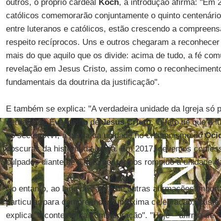
outros, o próprio cardeal
Koch
, a introdução afirma: "Em 
católicos comemorarão conjuntamente o quinto centenário 
entre luteranos e católicos, estão crescendo a compreens
respeito recíprocos. Uns e outros chegaram a reconhecer 
mais do que aquilo que os divide: acima de tudo, a fé com
revelação em Jesus Cristo, assim como o reconheciment
fundamentais da doutrina da justificação".
E também se explica: "A verdadeira unidade da Igreja só 
verdade do Evangelho de
Jesus Cristo
. O fato de que a l
no século XVI, à perda da unidade no cristianismo do
Oci
obscuras da história da Igreja. Em 2017, devemos confe
culpados diante de Cristo por termos rompido a unidade da
No entanto, ao lado dessas e de outras afirmações import
particular para compreender a próxima celebração, exist
explica "o contexto da comemoração". "Hoje – afirma-se –