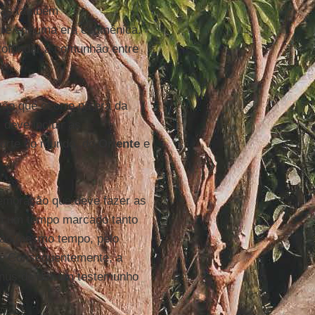
 mas também
rre em uma era ecumênica.
ofundar a comunhão entre
ção que ocorre na era da
eve incluir as
Norte do mundo, do
Oriente
e
memoração que deve fazer as
m um tempo marcado tanto
, ao mesmo tempo, pelo
o. Consequentemente, a
nus de dar um testemunho