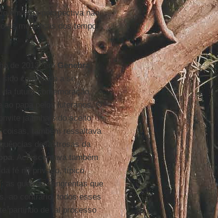
ico em uma perspectiva não
nto às mudanças dos tempos,
nho de 2013, em
Genebra
,
ha sido convidado a se
a da futura comemoração
 ao papa pelos luteranos. O
vite já tinha sido aceito
as coisas, também ressaltava
equências desastrosas da
opa
. Acrescentava também
a fé no privado, típico
"; as guerras sangrentas que
, ao contrário, todos esses
e partindo de tal processo