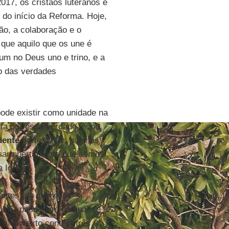
2017, os cristãos luteranos e
do início da Reforma. Hoje,
ão, a colaboração e o
que aquilo que os une é
um no Deus uno e trino, e a
o das verdades
pode existir como unidade na
uta por essa verdade levou,
dente
pertence às páginas
ssar abertamente que somos
 Igreja".
antes, de interesse
e uma passagem na qual se
 o contexto contém três