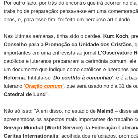
Por outro lado, por trás do encontro que irá ocorrer no di
trabalho de preparação: pensava-se em uma comemoração
anos, e, para esse fim, foi feito um percurso articulado.
Nas últimas semanas, tinha sido o cardeal
Kurt Koch
, pr
Conselho para a Promoção da Unidade dos Cristãos
, 
importantes em uma entrevista ao jornal
L'Osservatore 
católicos e luteranos prepararam a cerimônia comum, ele
um documento que indique como católicos e luteranos p
Reforma
. Intitula-se
'Do conflito à comunhão'
, e é a bas
luterano
'Oração comum'
, que será usado no dia 31 de o
Catedral de Lund
".
Não só isso: "Além disso, no estádio de
Malmö
– disse ai
apresentados os aspectos mais importantes do trabalho 
Serviço Mundial (World Service)
da
Federação Luteran
Caritas Internationalis
: acolhida dos refugiados, promoçã