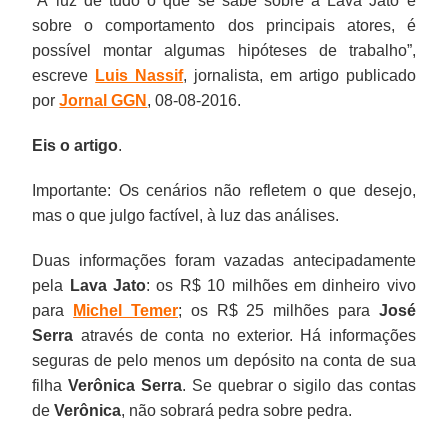
“À luz de tudo o que se sabe sobre a Lava Jato e
sobre o comportamento dos principais atores, é
possível montar algumas hipóteses de trabalho”,
escreve
Luis Nassif
, jornalista, em artigo publicado
por
Jornal GGN
, 08-08-2016.
Eis o artigo
.
Importante: Os cenários não refletem o que desejo,
mas o que julgo factível, à luz das análises.
Duas informações foram vazadas antecipadamente
pela
Lava Jato
: os R$ 10 milhões em dinheiro vivo
para
Michel Temer
; os R$ 25 milhões para
José
Serra
através de conta no exterior. Há informações
seguras de pelo menos um depósito na conta de sua
filha
Verônica Serra
. Se quebrar o sigilo das contas
de
Verônica
, não sobrará pedra sobre pedra.