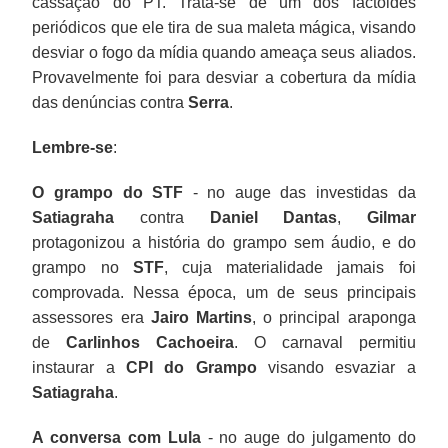
cassação do PT. Trata-se de um dos factoides
periódicos que ele tira de sua maleta mágica, visando
desviar o fogo da mídia quando ameaça seus aliados.
Provavelmente foi para desviar a cobertura da mídia
das denúncias contra
Serra
.
Lembre-se
:
O grampo do STF
- no auge das investidas da
Satiagraha
contra
Daniel Dantas
,
Gilmar
protagonizou a história do grampo sem áudio, e do
grampo no
STF
, cuja materialidade jamais foi
comprovada. Nessa época, um de seus principais
assessores era
Jairo Martins
, o principal araponga
de
Carlinhos Cachoeira
. O carnaval permitiu
instaurar a
CPI do Grampo
visando esvaziar a
Satiagraha
.
A conversa com Lula
- no auge do julgamento do