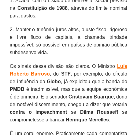
1. Acabar com o Estado de bem-estar social previsto
na
Constituição de 1988
, através do limite nominal
para gastos.
2. Manter o trinômio juros altos, ajuste fiscal rigoroso
e livre fluxo de capitais, a chamada trindade
impossível, só possível em países de opinião pública
subdesenvolvida.
Os sinais dessa divisão são claros. O Ministro
Luís
Roberto Barroso
, do
STF
, por exemplo, do círculo
de influência da
Globo
, já explicitou que a banda do
PMDB
é inadmissível, mas que a equipe econômica
é de primeira. E o senador
Cristovam Buarque
, dono
de notável discernimento, chegou a dizer que votaria
contra
o
impeachment
se
Dilma Rousseff
se
comprometesse a bancar
Henrique Meirelles
.
É um coral enorme. Praticamente cada comentarista