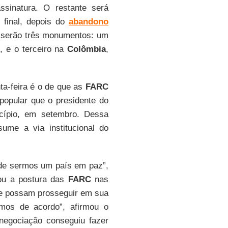
sinatura. O restante será
 final, depois do
abandono
, serão três monumentos: um
 e o terceiro na
Colômbia
,
ta-feira é o de que as
FARC
popular que o presidente do
incípio, em setembro. Dessa
sume a via institucional do
de sermos um país em paz”,
iou a postura das
FARC
nas
ue possam prosseguir em sua
amos de acordo”, afirmou o
 negociação conseguiu fazer