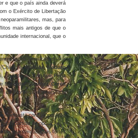
r e que o país ainda deverá
com o Exército de Libertação
 neoparamilitares, mas, para
litos mais antigos de que o
unidade internacional, que o
entes latino-americanos — o
Chile) e
Nicolás Maduro
o, ao lado de
Enrique Peña
 e
Salvador Sánchez Cerén
os da Noruega e o enviado
da contrasta com a oposição
cipal partido de oposição, o
ribe
, mantém as suas fortes