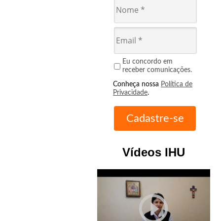
Eu concordo em
receber comunicações.
Conheça nossa
Política de
Privacidade
.
Vídeos IHU
play_circle_outline