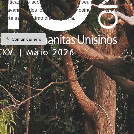
críticas aos acordos e expressa o seu repúdio ao proces
Havana, todos os participantes coincidiam em emiti
este seja o último dia da guerra.
⚠️
Comunicar erro