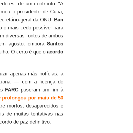
dores” de um confronto. “A
irmou o presidente de Cuba,
ecretário-geral da ONU,
Ban
o o mais cedo possível para
om diversas fontes de ambos
e em agosto, embora
Santos
julho. O certo é que o
acordo
uzir apenas más notícias, a
nacional — com a licença do
das
FARC
puseram um fim à
e prolongou por mais de 50
tre mortos, desaparecidos e
s de muitas tentativas nas
ordo de paz definitivo.