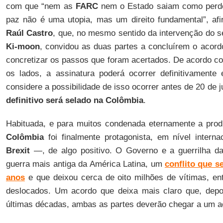
com que “nem as
FARC
nem o Estado saiam como perde
paz não é uma utopia, mas um direito fundamental”, af
Raúl Castro
, que, no mesmo sentido da intervenção do s
Ki-moon
, convidou as duas partes a concluírem o acord
concretizar os passos que foram acertados. De acordo c
os lados, a assinatura poderá ocorrer definitivament
considere a possibilidade de isso ocorrer antes de 20 de 
definitivo será selado na Colômbia
.
Habituada, e para muitos condenada eternamente a prod
Colômbia
foi finalmente protagonista, em nível inter
Brexit
—, de algo positivo. O Governo e a guerrilha 
guerra mais antiga da América Latina, um
conflito que s
anos
e que deixou cerca de oito milhões de vítimas, en
deslocados. Um acordo que deixa mais claro que, depoi
últimas décadas, ambas as partes deverão chegar a um ac