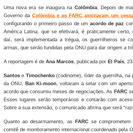
Uma nova era se inaugura na
Colômbia
. Depois de mai
Governo da
Colômbia e as FARC assinaram um cessa
configurando o primeiro passo de um
acordo de paz
com
América Latina, que se efetivará, é praticamente certo,
daí, será implementada a trégua, os guerrilheiros se c
armas, que serão fundidas pela ONU para dar origem a t
A reportagem é de
Ana Marcos
, publicada por
El País
, 2
Santos
e
Timochenko
(codinome), líder da guerrilha, na
da ONU,
Ban Ki-moon
, voltaram a selar com um apert
acordo que consumiu meses de negociações. As
FARC
se
Esses lugares serão temporários e contarão com acesso p
Sobre a sua extensão, o comunicado afirma que será “raz
Quanto ao desarmamento, as
FARC
se comprometem a
comitê de monitoramento internacional coordenado pela 