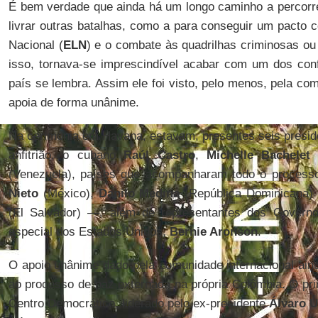
É bem verdade que ainda há um longo caminho a percorre
livrar outras batalhas, como a para conseguir um pacto 
Nacional (
ELN
) e o combate às quadrilhas criminosas ou
isso, tornava-se imprescindível acabar com um dos conf
país se lembra. Assim ele foi visto, pelo menos, pela com
apoia de forma unânime.
Na cerimônia em Havana, estavam, presentes seis presid
anfitrião, o cubano
Raúl Castro
,
Michelle Bachelet
(
(Venezuela), países que acompanharam todo o process
Nieto
(México),
Danilo Medina
(República Dominicana)
(El Salvador) —, além de representantes dos Govern
especial dos Estados Unidos,
Bernie Aronson
.
O apoio unânime dado pela comunidade internacional ain
ao processo de paz externada na própria Colômbia. O prin
Centro Democrático, liderado pelo ex-presidente
Álvaro U